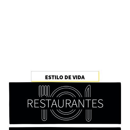
Alberto Fuguet: “La literatura se parece más a
las bandas”
PFM
ESTILO DE VIDA
Cocaína Negra de Cristóbal Valenzuela Berríos
Paloma Pulisci