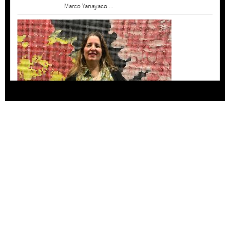
Marco Yanayaco ...
Agustina Bazterrica: “El primero que detesta a
su país es Milei”
Invitadxs EnLima