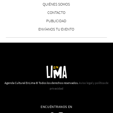
CS, de José María Salazar
QUIÉNES SOMOS
Invitadxs EnLima
CONTACTO
PUBLICIDAD
ENVÍANOS TU EVENTO
Reseña: Lienzos de Solobones
Marco Yanayaco ...
Agenda Cultural EnLima © Todos los derechos reservados.
Aviso legal y política de
privacidad
ENCUÉNTRANOS EN