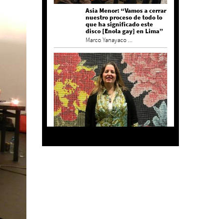
Asia Menor: “Vamos a cerrar
nuestro proceso de todo lo
que ha significado este
disco [Enola gay] en Lima”
Marco Yanayaco ...
Agustina Bazterrica: “El
primero que detesta a su
país es Milei”
Invitadxs EnLima