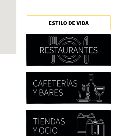
ESTILO DE VIDA
Chicas tristes de Fernanda
Tovar
Paloma Pulisci
Eva Valero Juan: "Una
mirada que construía un
universo donde lo único
verdaderamente
importante eran los amigos
y la literatura"
Martín Carrasco