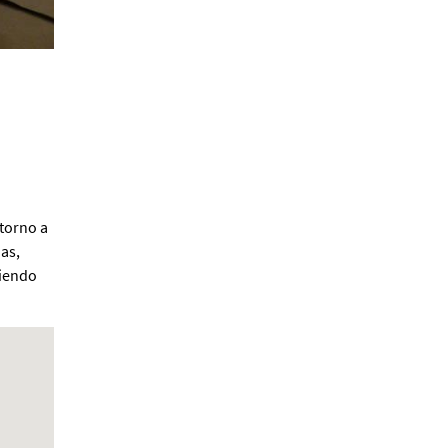
Alberto Fuguet: “La
literatura se parece más a
las bandas”
PFM
 torno a
as,
niendo
Cocaína Negra de Cristóbal
Valenzuela Berríos
Paloma Pulisci