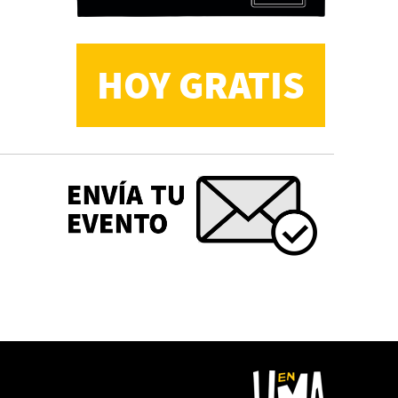
HOY GRATIS
CS, de José María Salazar
Invitadxs EnLima
Reseña: Lienzos de
Solobones
Marco Yanayaco ...