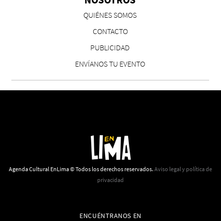
CS, de José María Salazar
QUIÉNES SOMOS
Invitadxs EnLima
CONTACTO
PUBLICIDAD
ENVÍANOS TU EVENTO
Reseña: Lienzos de Solobones
Marco Yanayaco ...
Agenda Cultural EnLima © Todos los derechos reservados.
Aviso legal y política de
privacidad
ENCUÉNTRANOS EN