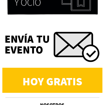
Eva Valero Juan: "Una mirada que construía un
universo donde lo único verdaderamente
importante eran los amigos y la literatura"
Martín Carrasco
HOY GRATIS
NOSOTROS