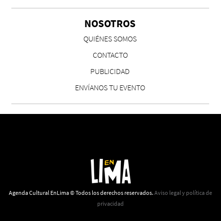
NOSOTROS
CS, de José María Salazar
QUIÉNES SOMOS
Invitadxs EnLima
CONTACTO
PUBLICIDAD
ENVÍANOS TU EVENTO
Reseña: Lienzos de Solobones
Marco Yanayaco ...
Agenda Cultural EnLima © Todos los derechos reservados.
Aviso legal y política de
privacidad