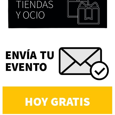
Eva Valero Juan: "Una mirada que construía un
universo donde lo único verdaderamente
importante eran los amigos y la literatura"
Martín Carrasco
HOY GRATIS