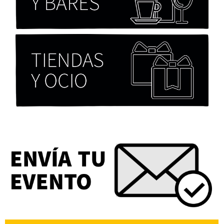
Chicas tristes de Fernanda Tovar
Paloma Pulisci
Eva Valero Juan: "Una mirada que construía un
universo donde lo único verdaderamente
importante eran los amigos y la literatura"
Martín Carrasco