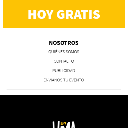
HOY GRATIS
NOSOTROS
CS, de José María Salazar
QUIÉNES SOMOS
Invitadxs EnLima
CONTACTO
PUBLICIDAD
ENVÍANOS TU EVENTO
Reseña: Lienzos de Solobones