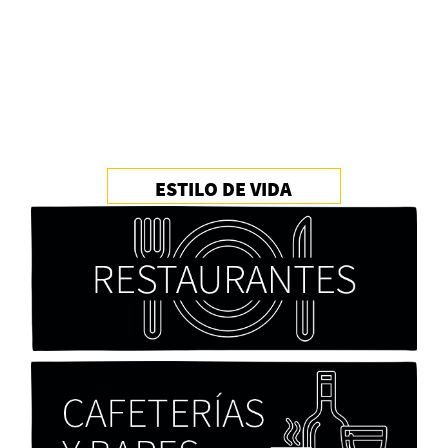
las bandas”
PFM
ESTILO DE VIDA
Cocaína Negra de Cristóbal Valenzuela Berríos
Paloma Pulisci