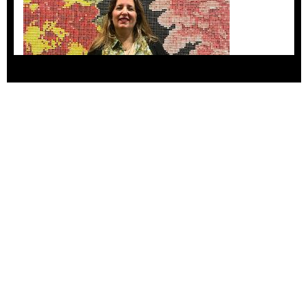
Agustina Bazterrica: “El primero que detesta a
su país es Milei”
Invitadxs EnLima
Alberto Fuguet: “La literatura se parece más a