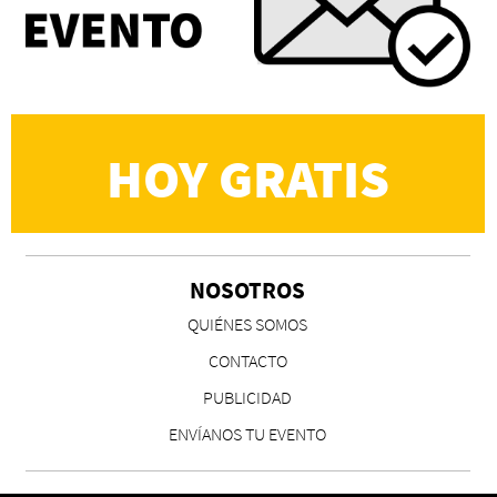
Eva Valero Juan: "Una mirada que construía un
universo donde lo único verdaderamente
importante eran los amigos y la literatura"
Martín Carrasco
HOY GRATIS
NOSOTROS
CS, de José María Salazar
QUIÉNES SOMOS
Invitadxs EnLima
CONTACTO
PUBLICIDAD
ENVÍANOS TU EVENTO