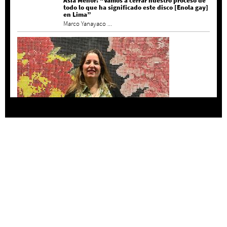
Asia Menor: “Vamos a cerrar nuestro proceso de
todo lo que ha significado este disco [Enola gay]
en Lima”
Marco Yanayaco ...
Agustina Bazterrica: “El primero que detesta a
su país es Milei”
Invitadxs EnLima