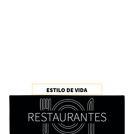
Alberto Fuguet: “La literatura se parece más a
las bandas”
PFM
ESTILO DE VIDA
Cocaína Negra de Cristóbal Valenzuela Berríos
Paloma Pulisci