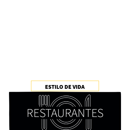
Alberto Fuguet: “La literatura se parece más a
las bandas”
PFM
ESTILO DE VIDA
Cocaína Negra de Cristóbal Valenzuela Berríos
Paloma Pulisci