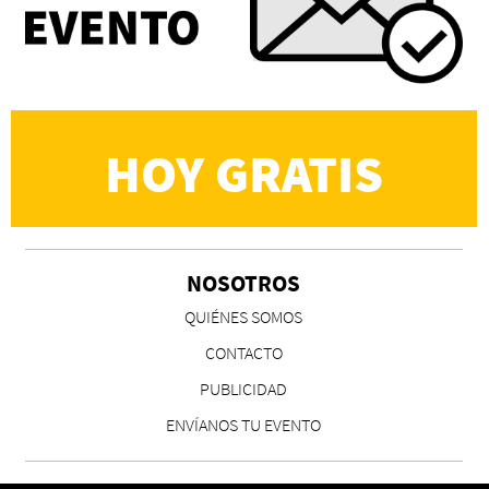
Eva Valero Juan: "Una mirada que construía un
universo donde lo único verdaderamente
importante eran los amigos y la literatura"
Martín Carrasco
HOY GRATIS
NOSOTROS
CS, de José María Salazar
QUIÉNES SOMOS
Invitadxs EnLima
CONTACTO
PUBLICIDAD
ENVÍANOS TU EVENTO