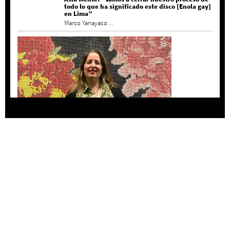
todo lo que ha significado este disco [Enola gay]
en Lima”
Marco Yanayaco ...
Agustina Bazterrica: “El primero que detesta a
su país es Milei”
Invitadxs EnLima