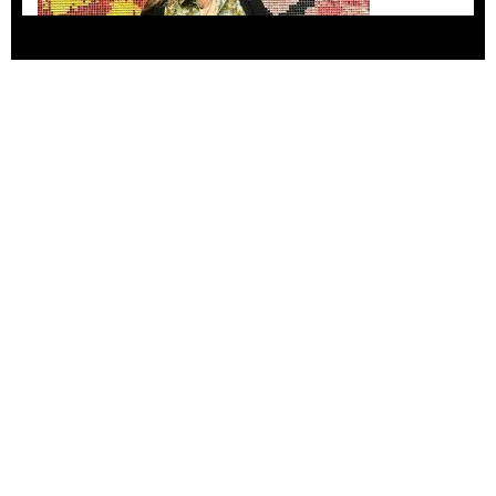
Agustina Bazterrica: “El primero que detesta a
su país es Milei”
Invitadxs EnLima
Alberto Fuguet: “La literatura se parece más a
las bandas”
PFM