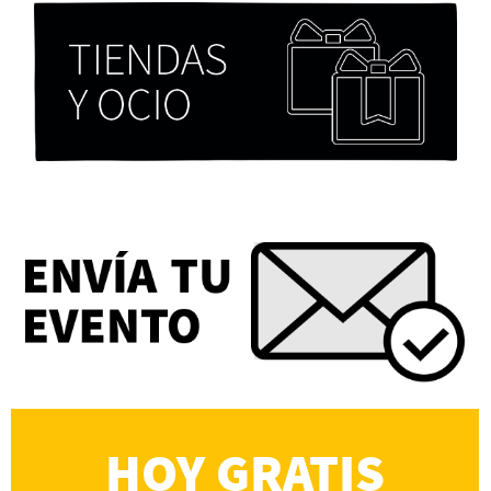
Chicas tristes de Fernanda Tovar
Paloma Pulisci
Eva Valero Juan: "Una mirada que construía un
universo donde lo único verdaderamente
importante eran los amigos y la literatura"
Martín Carrasco
HOY GRATIS