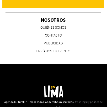
NOSOTROS
CS, de José María Salazar
QUIÉNES SOMOS
Invitadxs EnLima
CONTACTO
PUBLICIDAD
ENVÍANOS TU EVENTO
Reseña: Lienzos de Solobones
Marco Yanayaco ...
Agenda Cultural EnLima © Todos los derechos reservados.
Aviso legal y política de