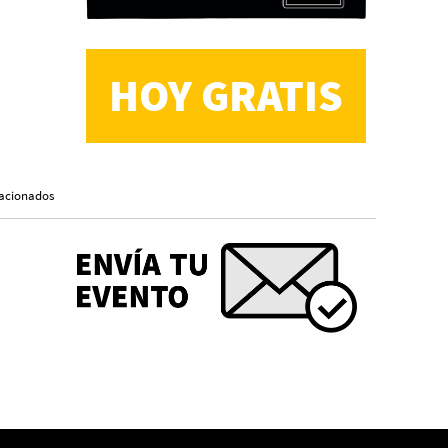
HOY GRATIS
CS, de José María Salazar
Invitadxs EnLima
lacionados
Reseña: Lienzos de
Solobones
Marco Yanayaco ...