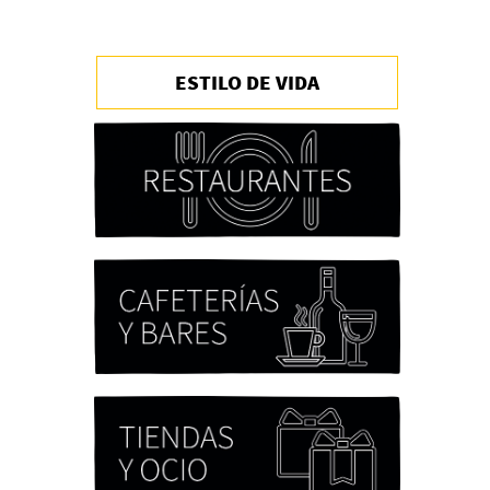
ESTILO DE VIDA
Chicas tristes de Fernanda
Tovar
Paloma Pulisci
Eva Valero Juan: "Una
mirada que construía un
universo donde lo único
verdaderamente
importante eran los amigos
y la literatura"
Martín Carrasco