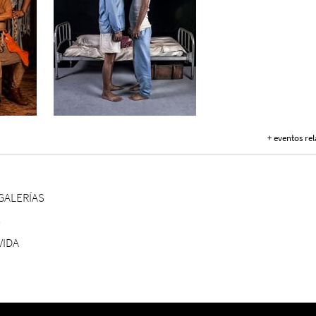
+ eventos re
GALERÍAS
S
VIDA