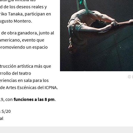
ad de los deseos reales y
riko Tanaka, participan en
Augusto Montero.
d de obra ganadora, junto al
eamericano, evento que
, promoviendo un espacio
trucción artística más que
rollo del teatro
© 
iencias en sala para los
e de Artes Escénicas del ICPNA.
19, con
funciones a las 8 pm
.
s S/20
al