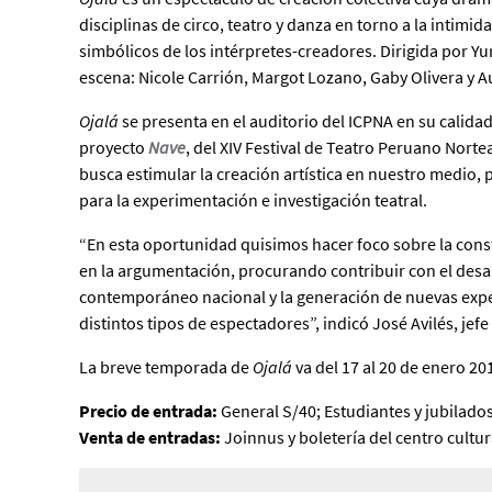
disciplinas de circo, teatro y danza en torno a la intimid
simbólicos de los intérpretes-creadores. Dirigida por Yu
escena: Nicole Carrión, Margot Lozano, Gaby Olivera y 
Ojalá
se presenta en el auditorio del ICPNA en su calida
proyecto
Nave
, del XIV Festival de Teatro Peruano Nort
busca estimular la creación artística en nuestro medio
para la experimentación e investigación teatral.
“En esta oportunidad quisimos hacer foco sobre la cons
en la argumentación, procurando contribuir con el desar
contemporáneo nacional y la generación de nuevas exper
distintos tipos de espectadores”, indicó José Avilés, jef
La breve temporada de
Ojalá
va del 17 al 20 de enero 20
Precio de entrada:
General S/40; Estudiantes y jubilado
Venta de entradas:
Joinnus y boletería del centro cultur