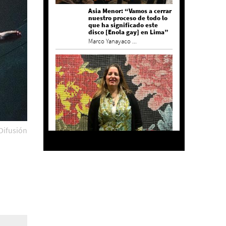
Asia Menor: “Vamos a cerrar
nuestro proceso de todo lo
que ha significado este
disco [Enola gay] en Lima”
Marco Yanayaco ...
Difusión
Agustina Bazterrica: “El
primero que detesta a su
país es Milei”
Invitadxs EnLima