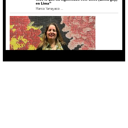
en Lima”
Marco Yanayaco ...
Agustina Bazterrica: “El primero que detesta a
su país es Milei”
Invitadxs EnLima