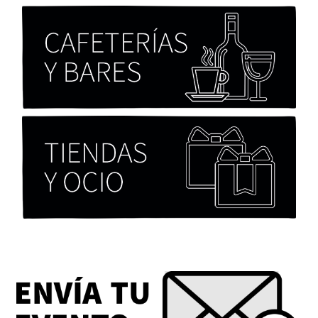
Chicas tristes de Fernanda Tovar
Paloma Pulisci
Eva Valero Juan: "Una mirada que construía un
universo donde lo único verdaderamente