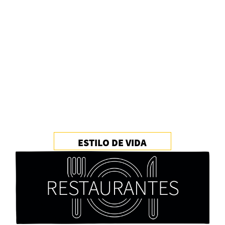
Alberto Fuguet: “La literatura se parece más a
las bandas”
PFM
ESTILO DE VIDA
Cocaína Negra de Cristóbal Valenzuela Berríos
Paloma Pulisci