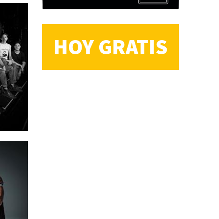
HOY GRATIS
CS, de José María Salazar
Invitadxs EnLima
Reseña: Lienzos de
Solobones
Marco Yanayaco ...