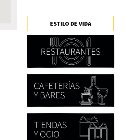
ESTILO DE VIDA
Chicas tristes de Fernanda
Tovar
Paloma Pulisci
Eva Valero Juan: "Una
mirada que construía un
universo donde lo único
verdaderamente
importante eran los amigos
y la literatura"
Martín Carrasco