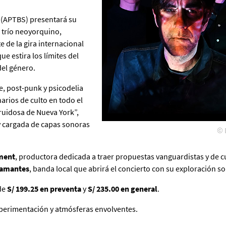
(APTBS) presentará su
El trío neoyorquino,
e de la gira internacional
ue estira los límites del
del género.
, post-punk y psicodelia
rios de culto en todo el
ruidosa de Nueva York”,
 y cargada de capas sonoras
© 
ment
, productora dedicada a traer propuestas vanguardistas y de cu
iamantes
, banda local que abrirá el concierto con su exploración s
 de
S/ 199.25 en preventa
y
S/ 235.00 en general
.
perimentación y atmósferas envolventes.