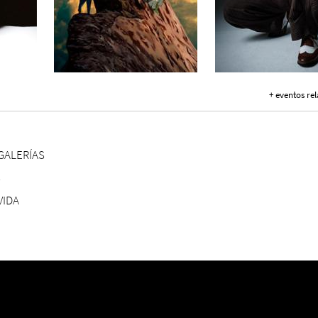
+ eventos re
GALERÍAS
S
VIDA