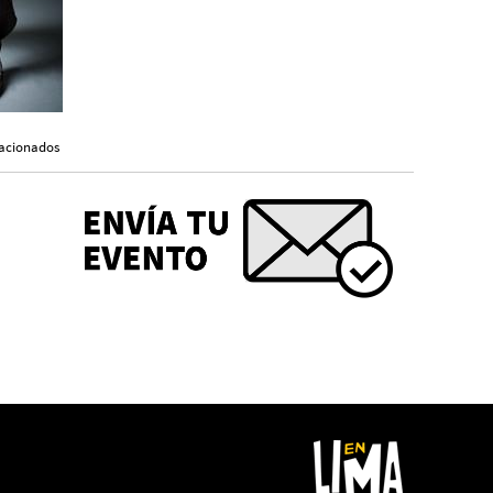
lacionados
Editorial UPC llega a la FIL
Lima 2026 con seis
novedades que dialogan
con los desafíos del
presente
Redacción
“Memoria, territorio, cine”:
un recorrido por las
imágenes que construyen
el Perú