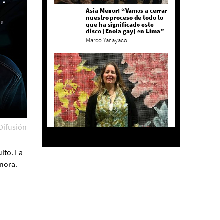
Asia Menor: “Vamos a cerrar
nuestro proceso de todo lo
que ha significado este
disco [Enola gay] en Lima”
Marco Yanayaco ...
Difusión
Agustina Bazterrica: “El
primero que detesta a su
país es Milei”
lto. La
Invitadxs EnLima
onora.