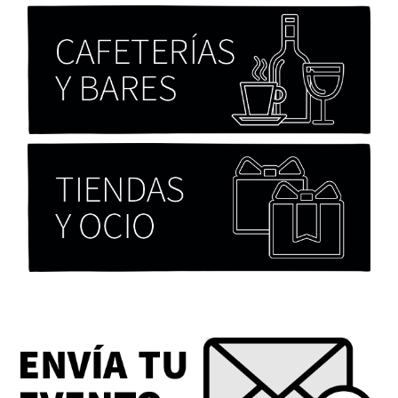
Chicas tristes de Fernanda Tovar
Paloma Pulisci
Eva Valero Juan: "Una mirada que construía un
universo donde lo único verdaderamente