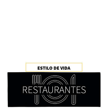
Alberto Fuguet: “La literatura se parece más a
las bandas”
PFM
ESTILO DE VIDA
Cocaína Negra de Cristóbal Valenzuela Berríos
Paloma Pulisci