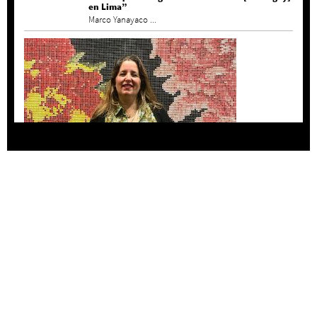
en Lima”
Marco Yanayaco ...
Agustina Bazterrica: “El primero que detesta a
su país es Milei”
Invitadxs EnLima