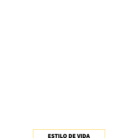
Invitadxs EnLima
Alberto Fuguet: “La literatura se parece más a
las bandas”
PFM
ESTILO DE VIDA