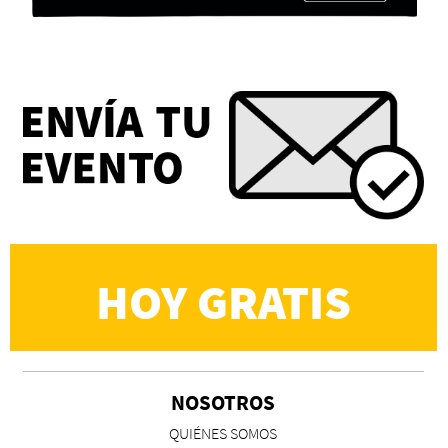
Eva Valero Juan: "Una mirada que construía un
universo donde lo único verdaderamente
importante eran los amigos y la literatura"
Martín Carrasco
HOY GRATIS
NOSOTROS
CS, de José María Salazar
QUIÉNES SOMOS
Invitadxs EnLima