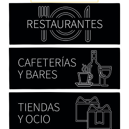
Cocaína Negra de Cristóbal Valenzuela Berríos
Paloma Pulisci
Chicas tristes de Fernanda Tovar
Paloma Pulisci