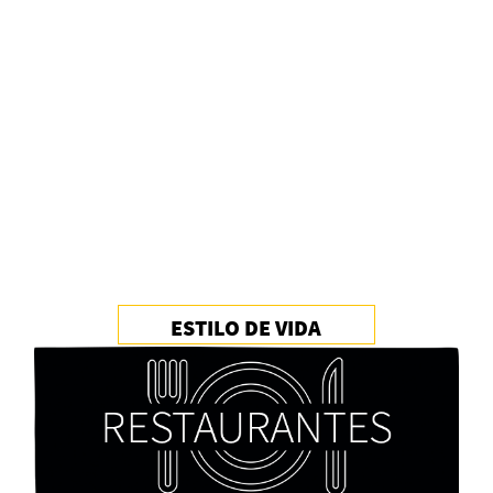
Alberto Fuguet: “La literatura se parece más a
las bandas”
PFM
ESTILO DE VIDA
Cocaína Negra de Cristóbal Valenzuela Berríos
Paloma Pulisci