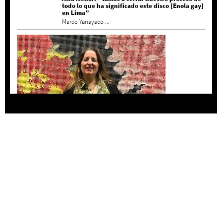
todo lo que ha significado este disco [Enola gay]
en Lima”
Marco Yanayaco ...
Agustina Bazterrica: “El primero que detesta a
su país es Milei”
Invitadxs EnLima