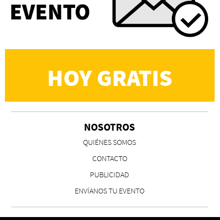
universo donde lo único verdaderamente
importante eran los amigos y la literatura"
Martín Carrasco
HOY GRATIS
NOSOTROS
CS, de José María Salazar
QUIÉNES SOMOS
Invitadxs EnLima
CONTACTO
PUBLICIDAD
ENVÍANOS TU EVENTO