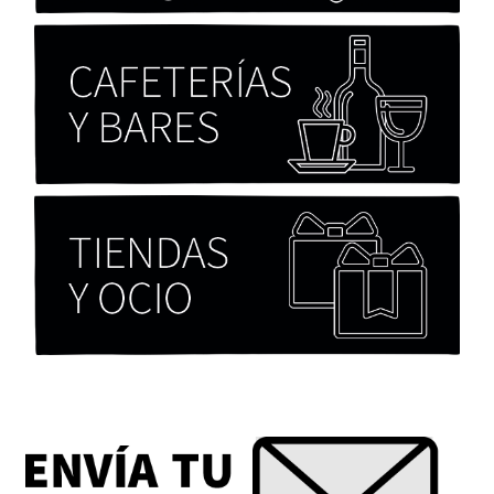
Chicas tristes de Fernanda Tovar
Paloma Pulisci
Eva Valero Juan: "Una mirada que construía un