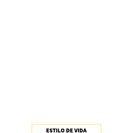
Invitadxs EnLima
Alberto Fuguet: “La literatura se parece más a
las bandas”
PFM
ESTILO DE VIDA