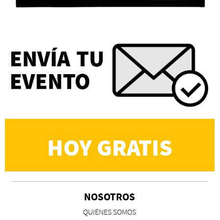
Eva Valero Juan: "Una mirada que construía un
universo donde lo único verdaderamente
importante eran los amigos y la literatura"
Martín Carrasco
HOY GRATIS
NOSOTROS
CS, de José María Salazar
QUIÉNES SOMOS
Invitadxs EnLima