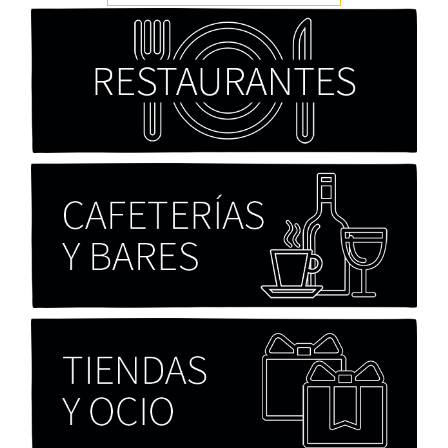
Cocaína Negra de Cristóbal Valenzuela Berríos
Paloma Pulisci
Chicas tristes de Fernanda Tovar
Paloma Pulisci