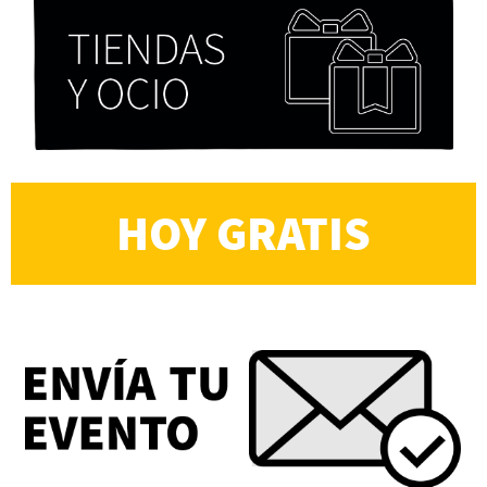
HOY GRATIS
Cocaína Negra de Cristóbal Valenzuela Berríos
Paloma Pulisci