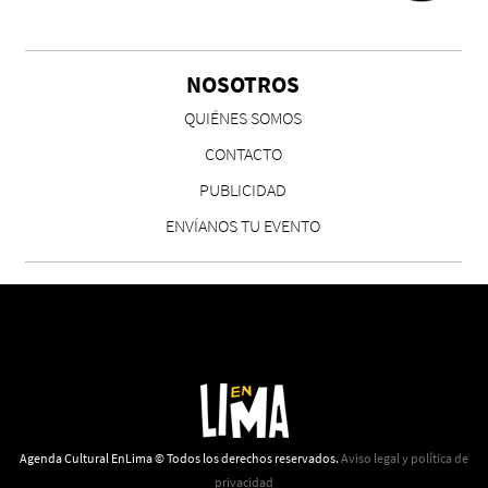
Chicas tristes de Fernanda Tovar
Paloma Pulisci
NOSOTROS
QUIÉNES SOMOS
CONTACTO
PUBLICIDAD
ENVÍANOS TU EVENTO
Eva Valero Juan: "Una mirada que construía un
universo donde lo único verdaderamente
importante eran los amigos y la literatura"
Martín Carrasco
Agenda Cultural EnLima © Todos los derechos reservados.
Aviso legal y política de
privacidad