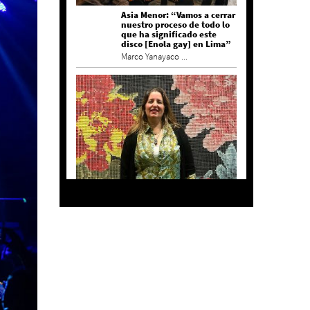
Asia Menor: “Vamos a cerrar
nuestro proceso de todo lo
que ha significado este
disco [Enola gay] en Lima”
Marco Yanayaco ...
Agustina Bazterrica: “El
primero que detesta a su
país es Milei”
Invitadxs EnLima