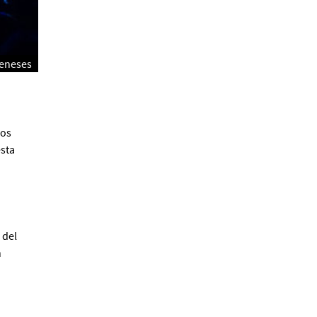
Alberto Fuguet: “La
literatura se parece más a
Meneses
las bandas”
PFM
mos
sta
Cocaína Negra de Cristóbal
Valenzuela Berríos
 del
Paloma Pulisci
n