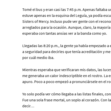
Tomé el bus y eran casi las 7:45 p.m. Apenas faltaba
estuve apenas en la esquina del Leguía, ya podía esc
Sisters of Mercy. Incluso pude ver gente con el recon
arreglados para la ocasión. Aunque, claro, la mayorí
esperaba con tantas ansias ver a la banda como yo.
Llegadas las 8:20 p.m., la gente ya había empezado a e
a seguridad para decirles que tenía acreditación y m
por cuál medio iba.
Mientras esperaba que verificaran mis datos, las luc
me generaba un calor indescriptible en el rostro. La 
apuro. Poco a poco empezó a pronunciársele en el ro
Yo solo podía ver cómo llegaba a las listas finales, co
Fue una sola frase mortal, un soplo al corazón. Con l
decir…