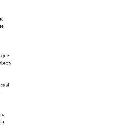
he
te
Editorial UPC llega a la FIL
Lima 2026 con seis
novedades que dialogan
con los desafíos del
erqué
presente
mbre y
Redacción
 cual
o
en.
la
“Memoria, territorio, cine”:
un recorrido por las
imágenes que construyen
el Perú