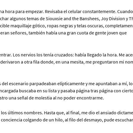
 una hora para empezar. Revisaba el celular constantemente. Cuando
uchar algunos temas de Siouxsie and the Banshees, Joy Division y T
ocible maquillaje gótico, ropas negras y telas oscuras, completamen
a eran señores, también había una gran cuota de gente joven que
ntrar. Los nervios los tenía cruzados: había llegado la hora. Me ac
e derivaron a otra fila donde, en una mesita, me preguntaron mi no
es del escenario parpadeaban elípticamente y me apuntaban a mí, lo
encargada buscaba en su lista y pasaba página tras página con ciert
stro una señal de molestia al no poder encontrarme.
n los últimos nombres. Hasta que, al final, me dio el ansiado dictam
a conciencia colgando de un hilo, al filo del desmayo, pude escuchar