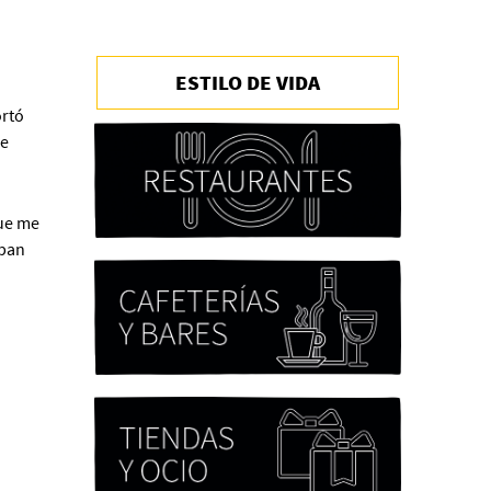
ESTILO DE VIDA
Chicas tristes de Fernanda
Tovar
ortó
Paloma Pulisci
me
que me
aban
Eva Valero Juan: "Una
mirada que construía un
universo donde lo único
verdaderamente
importante eran los amigos
y la literatura"
Martín Carrasco