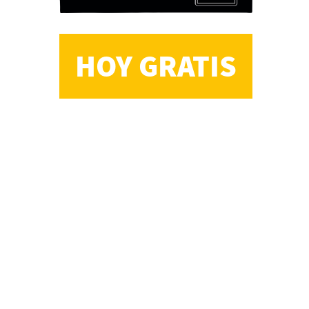
HOY GRATIS
CS, de José María Salazar
Invitadxs EnLima
Reseña: Lienzos de
Solobones
Marco Yanayaco ...