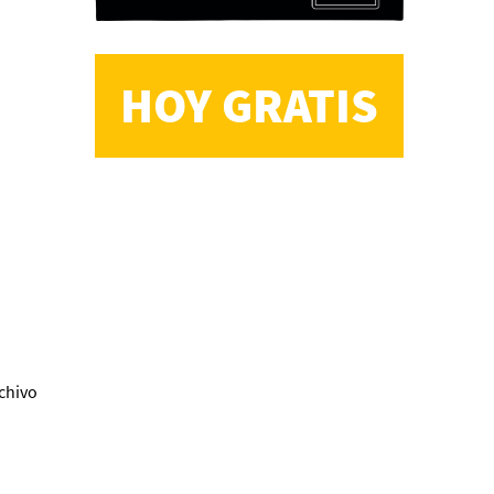
HOY GRATIS
CS, de José María Salazar
Invitadxs EnLima
chivo
Reseña: Lienzos de
Solobones
Marco Yanayaco ...