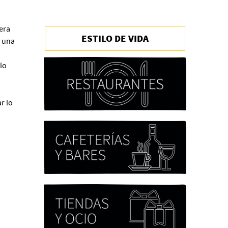
era
ESTILO DE VIDA
a una
Chicas tristes de Fernanda
Tovar
Paloma Pulisci
lo
r lo
Eva Valero Juan: "Una
mirada que construía un
universo donde lo único
verdaderamente
importante eran los amigos
y la literatura"
Martín Carrasco