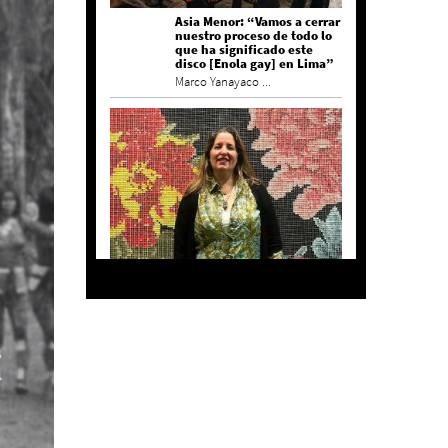
Asia Menor: “Vamos a cerrar
nuestro proceso de todo lo
que ha significado este
disco [Enola gay] en Lima”
Marco Yanayaco ...
Agustina Bazterrica: “El
primero que detesta a su
país es Milei”
Invitadxs EnLima