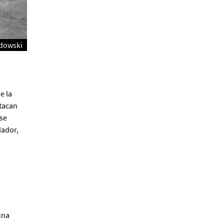
Alberto Fuguet: “La
literatura se parece más a
adowski
las bandas”
PFM
e la
tacan
se
lador,
Cocaína Negra de Cristóbal
Valenzuela Berríos
Paloma Pulisci
una