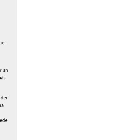
uel
r un
más
­der
na
uede