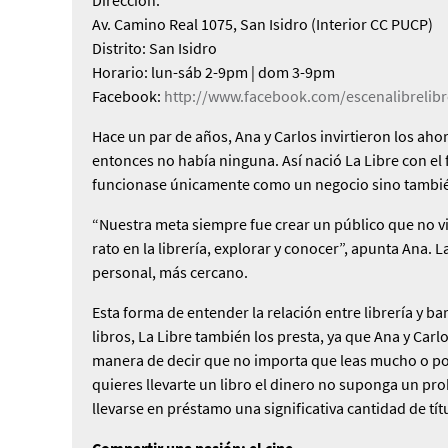
Av. Camino Real 1075, San Isidro (Interior CC PUCP)
Distrito:
San Isidro
Horario:
lun-sáb 2-9pm | dom 3-9pm
Facebook:
http://www.facebook.com/escenalibrelib
Hace un par de años, Ana y Car­los invirtieron los ah
en­tonces no había ninguna. Así na­ció La Libre con el
funcionase únicamente como un negocio sino tambié
“Nuestra meta siempre fue crear un público que no vi
rato en la librería, explorar y co­nocer”, apunta Ana. 
personal, más cercano.
Esta forma de entender la rela­ción entre librería y
libros, La Libre también los presta, ya que Ana y Carlo
manera de decir que no importa que leas mucho o poc
quieres lle­varte un libro el dinero no supon­ga un pr
llevarse en présta­mo una significativa cantidad de tít
Compartir una pasión: el cine