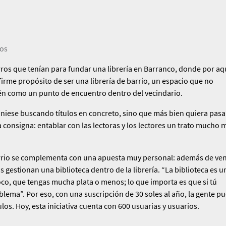
ros
orros que te­nían para fundar una librería en Barranco, donde por aq
 firme propósi­to de ser una librería de barrio, un espacio que no
n como un punto de encuentro dentro del vecindario.
niese bus­cando títulos en concreto, sino que más bien quiera pasa
La consigna: entablar con las lectoras y los lectores un trato mucho 
 barrio se complementa con una apuesta muy personal: además de ven
s ges­tionan una biblioteca dentro de la librería. “La biblioteca es u
o, que ten­gas mucha plata o menos; lo que importa es que si tú
oblema”. Por eso, con una suscripción de 30 soles al año, la gente p
ulos. Hoy, esta iniciativa cuenta con 600 usuarias y usuarios.