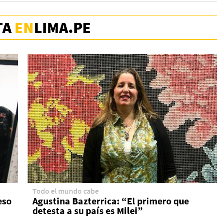
TA
EN
LIMA.PE
Todo el mundo cabe
eso
Agustina Bazterrica: “El primero que
detesta a su país es Milei”