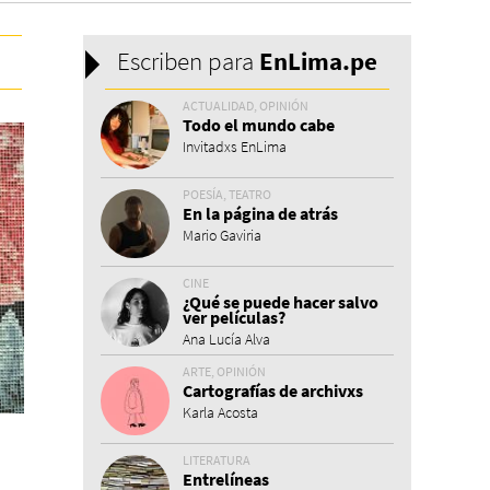
Escriben para
En
Lima.pe
ACTUALIDAD, OPINIÓN
Todo el mundo cabe
Invitadxs EnLima
POESÍA, TEATRO
En la página de atrás
Mario Gaviria
CINE
¿Qué se puede hacer salvo
ver películas?
Ana Lucía Alva
ARTE, OPINIÓN
Cartografías de archivxs
Karla Acosta
LITERATURA
Entrelíneas