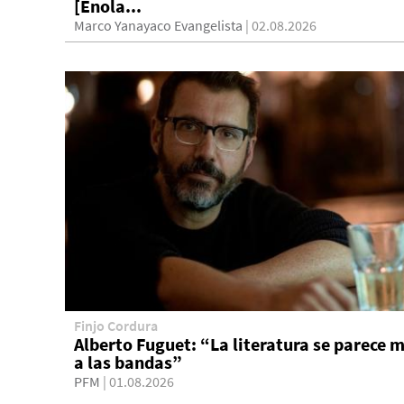
[Enola...
Marco Yanayaco Evangelista
| 02.08.2026
Finjo Cordura
Alberto Fuguet: “La literatura se parece 
a las bandas”
PFM
| 01.08.2026