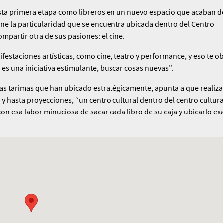
e esta primera etapa como libreros en un nuevo espacio que acaban d
tiene la particulari­dad que se encuentra ubicada dentro del Centro
ompartir otra de sus pasiones: el cine.
staciones artísti­cas, como cine, teatro y perfor­mance, y eso te ob
es una iniciativa esti­mulante, buscar cosas nuevas”.
as tarimas que han ubicado estratégica­mente, apunta a que realiz
y hasta proyecciones, “un centro cultu­ral dentro del centro cultura
 esa labor minuciosa de sacar cada li­bro de su caja y ubicarlo ex