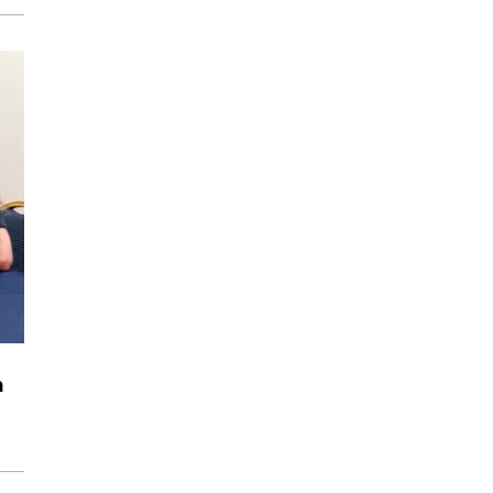
LITERATURA, POESÍA
Revés del Instante
Elisa Susanibar
LITERATURA
A salto de mata
José Carlos Picón
TEATRO
Conociendo el teatro
peruano
Butaca Arte y Comunicación
CINE, OPINIÓN
Cinema Desliz
Paloma Pulisci
ARTE, LITERATURA, OPINIÓN
a
Finjo Cordura
PFM
CULTURA Y SOCIEDAD
Coordenadas