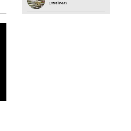
Entrelíneas
CINE, CRÍTICA
Testigo accidental
Javier Gragera Gómez
ARTE, CULTURA Y SOCIEDAD, OPINIÓN
Maricografias
Fabs Reyna
ENTREVISTA, MISCELÁNEA
Apátrida
Martín Carrasco
MÚSICA, OPINIÓN
La Sonora Independencia
María José Montoya
MÚSICA
El infierno musical
Marco Yanayaco Evangelista