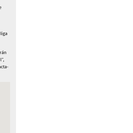
e
liga
arán
l”,
acta­