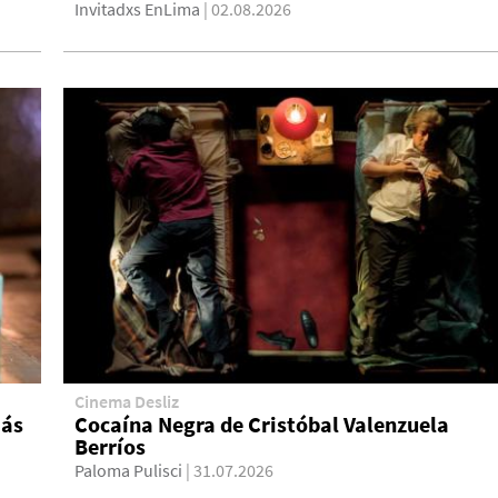
Invitadxs EnLima
| 02.08.2026
Cinema Desliz
más
Cocaína Negra de Cristóbal Valenzuela
Berríos
Paloma Pulisci
| 31.07.2026