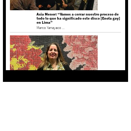
Asia Menor: “Vamos a cerrar nuestro proceso de
todo lo que ha significado este disco [Enola gay]
en Lima”
Marco Yanayaco ...
Agustina Bazterrica: “El primero que detesta a
su país es Milei”
Invitadxs EnLima