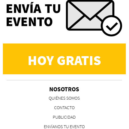
Eva Valero Juan: "Una mirada que construía un
universo donde lo único verdaderamente
importante eran los amigos y la literatura"
Martín Carrasco
HOY GRATIS
NOSOTROS
CS, de José María Salazar
QUIÉNES SOMOS
Invitadxs EnLima
CONTACTO
PUBLICIDAD
ENVÍANOS TU EVENTO