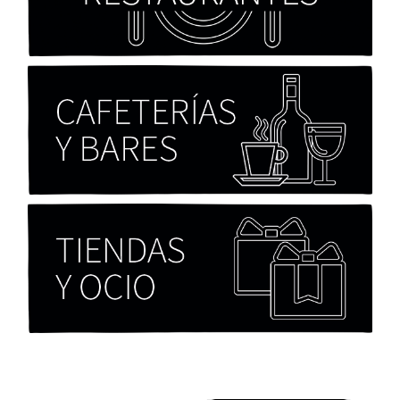
Paloma Pulisci
Chicas tristes de Fernanda Tovar
Paloma Pulisci