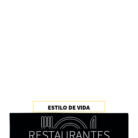
Alberto Fuguet: “La literatura se parece más a
las bandas”
PFM
ESTILO DE VIDA
Cocaína Negra de Cristóbal Valenzuela Berríos