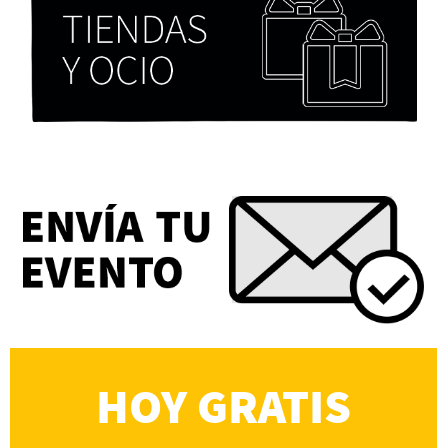
Paloma Pulisci
Eva Valero Juan: "Una mirada que construía un
universo donde lo único verdaderamente
importante eran los amigos y la literatura"
Martín Carrasco
HOY GRATIS