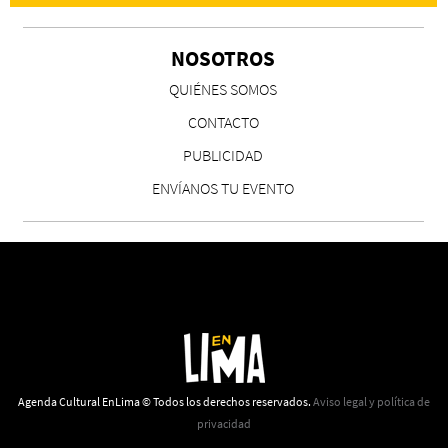
NOSOTROS
CS, de José María Salazar
QUIÉNES SOMOS
Invitadxs EnLima
CONTACTO
PUBLICIDAD
ENVÍANOS TU EVENTO
Reseña: Lienzos de Solobones
Marco Yanayaco ...
Agenda Cultural EnLima © Todos los derechos reservados.
Aviso legal y política de
privacidad