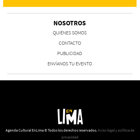
NOSOTROS
CS, de José María Salazar
QUIÉNES SOMOS
Invitadxs EnLima
CONTACTO
PUBLICIDAD
ENVÍANOS TU EVENTO
Reseña: Lienzos de Solobones
Marco Yanayaco ...
Agenda Cultural EnLima © Todos los derechos reservados.
Aviso legal y política de
privacidad