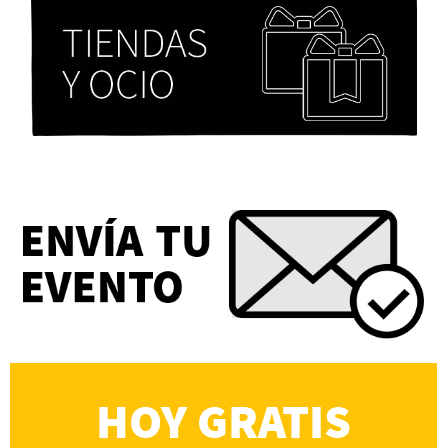
Chicas tristes de Fernanda Tovar
Paloma Pulisci
Eva Valero Juan: "Una mirada que construía un
universo donde lo único verdaderamente
importante eran los amigos y la literatura"
Martín Carrasco
HOY GRATIS