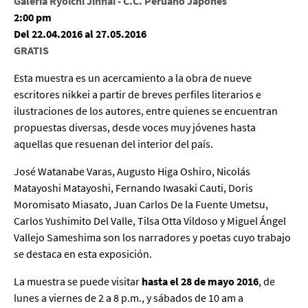
Galería Ryoichi Jinnai - C.C. Peruano Japonés
2:00 pm
Del 22.04.2016 al 27.05.2016
GRATIS
Esta muestra es un acercamiento a la obra de nueve
escritores nikkei a partir de breves perfiles literarios e
ilustraciones de los autores, entre quienes se encuentran
propuestas diversas, desde voces muy jóvenes hasta
aquellas que resuenan del interior del país.
José Watanabe Varas, Augusto Higa Oshiro, Nicolás
Matayoshi Matayoshi, Fernando Iwasaki Cauti, Doris
Moromisato Miasato, Juan Carlos De la Fuente Umetsu,
Carlos Yushimito Del Valle, Tilsa Otta Vildoso y Miguel Ángel
Vallejo Sameshima son los narradores y poetas cuyo trabajo
se destaca en esta exposición.
La muestra se puede visitar
hasta el 28 de mayo 2016
, de
lunes a viernes de 2 a 8 p.m., y sábados de 10 am a