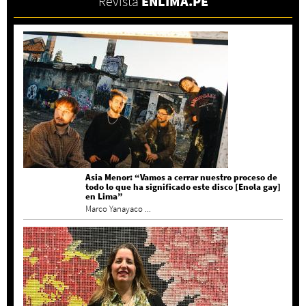
Revista
ENLIMA.PE
Asia Menor: “Vamos a cerrar nuestro proceso de
todo lo que ha significado este disco [Enola gay]
en Lima”
Marco Yanayaco ...