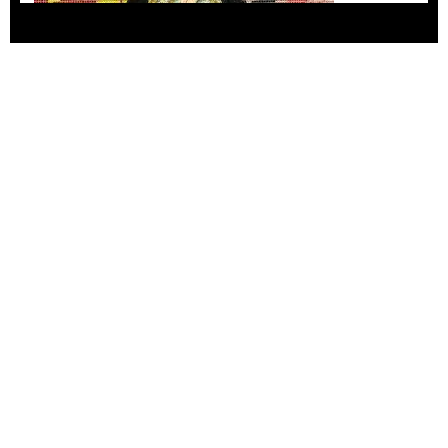
Agustina Bazterrica: “El primero que detesta a
su país es Milei”
Invitadxs EnLima
Alberto Fuguet: “La literatura se parece más a
las bandas”
PFM