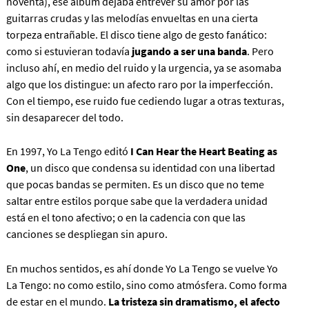
noventa), ese álbum dejaba entrever su amor por las
guitarras crudas y las melodías envueltas en una cierta
torpeza entrañable. El disco tiene algo de gesto fanático:
como si estuvieran todavía
jugando a ser una banda
. Pero
incluso ahí, en medio del ruido y la urgencia, ya se asomaba
algo que los distingue: un afecto raro por la imperfección.
Con el tiempo, ese ruido fue cediendo lugar a otras texturas,
sin desaparecer del todo.
En 1997, Yo La Tengo editó
I Can Hear the Heart Beating as
One
, un disco que condensa su identidad con una libertad
que pocas bandas se permiten. Es un disco que no teme
saltar entre estilos porque sabe que la verdadera unidad
está en el tono afectivo; o en la cadencia con que las
canciones se despliegan sin apuro.
En muchos sentidos, es ahí donde Yo La Tengo se vuelve Yo
La Tengo: no como estilo, sino como atmósfera. Como forma
de estar en el mundo.
La tristeza sin dramatismo, el afecto