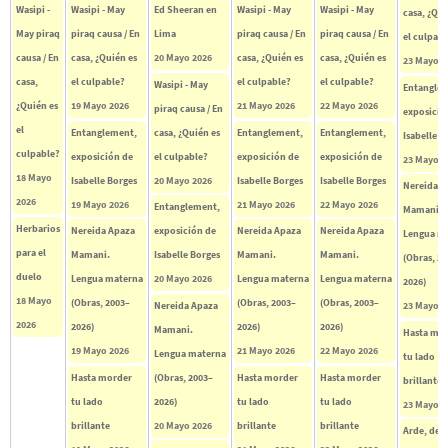
Wasipi -
Wasipi - May
Ed Sheeran en
Wasipi - May
Wasipi - May
casa, ¿Qui
May piraq
piraq causa / En
Lima
piraq causa / En
piraq causa / En
el culpabl
causa / En
casa, ¿Quién es
20 Mayo 2026
casa, ¿Quién es
casa, ¿Quién es
23 Mayo 2
casa,
el culpable?
el culpable?
el culpable?
Wasipi - May
Entangle
¿Quién es
19 Mayo 2026
21 Mayo 2026
22 Mayo 2026
piraq causa / En
exposició
el
Entanglement,
casa, ¿Quién es
Entanglement,
Entanglement,
Isabelle B
culpable?
exposición de
el culpable?
exposición de
exposición de
23 Mayo 2
18 Mayo
Isabelle Borges
20 Mayo 2026
Isabelle Borges
Isabelle Borges
Nereida A
2026
19 Mayo 2026
21 Mayo 2026
22 Mayo 2026
Entanglement,
Mamani.
Herbarios
Nereida Apaza
exposición de
Nereida Apaza
Nereida Apaza
Lengua m
para el
Mamani.
Isabelle Borges
Mamani.
Mamani.
(Obras, 2
duelo
Lengua materna
20 Mayo 2026
Lengua materna
Lengua materna
2026)
18 Mayo
(Obras, 2003–
(Obras, 2003–
(Obras, 2003–
Nereida Apaza
23 Mayo 2
2026
2026)
2026)
2026)
Mamani.
Hasta mo
19 Mayo 2026
21 Mayo 2026
22 Mayo 2026
Lengua materna
tu lado
Hasta morder
(Obras, 2003–
Hasta morder
Hasta morder
brillante
tu lado
2026)
tu lado
tu lado
23 Mayo 2
brillante
20 Mayo 2026
brillante
brillante
Arde, de 