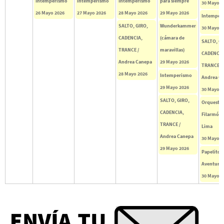
Intemperismo
Intemperismo
Intemperismo
para siempre
30 Mayo 2
26 Mayo 2026
27 Mayo 2026
28 Mayo 2026
29 Mayo 2026
Intemper
SALTO, GIRO,
Wunderkammer
30 Mayo 2
CADENCIA,
(cámara de
SALTO, GI
TRANCE /
maravillas)
CADENCIA
Andrea Canepa
29 Mayo 2026
TRANCE /
28 Mayo 2026
Intemperismo
Andrea C
29 Mayo 2026
30 Mayo 2
SALTO, GIRO,
Orquesta
CADENCIA,
Filarmóni
TRANCE /
Lima
Andrea Canepa
30 Mayo 2
29 Mayo 2026
Papelito
Aventure
30 Mayo 2