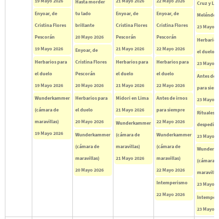
19 Mayo 2026
21 Mayo 2026
22 Mayo 2026
Hasta morder
Cruz y Luc
Enyoar, de
tu lado
Enyoar, de
Enyoar, de
Meléndez
Cristina Flores
brillante
Cristina Flores
Cristina Flores
23 Mayo 2
Pescorán
20 Mayo 2026
Pescorán
Pescorán
Herbarios
19 Mayo 2026
21 Mayo 2026
22 Mayo 2026
Enyoar, de
el duelo
Herbarios para
Cristina Flores
Herbarios para
Herbarios para
23 Mayo 2
el duelo
Pescorán
el duelo
el duelo
Antes de i
19 Mayo 2026
20 Mayo 2026
21 Mayo 2026
22 Mayo 2026
para siem
Wunderkammer
Herbarios para
Midori en Lima
Antes de irnos
23 Mayo 2
(cámara de
el duelo
21 Mayo 2026
para siempre
Rituales p
maravillas)
20 Mayo 2026
22 Mayo 2026
Wunderkammer
despedirs
19 Mayo 2026
Wunderkammer
(cámara de
Wunderkammer
23 Mayo 2
(cámara de
maravillas)
(cámara de
Wunderk
maravillas)
21 Mayo 2026
maravillas)
(cámara d
20 Mayo 2026
22 Mayo 2026
maravillas
Intemperismo
23 Mayo 2
22 Mayo 2026
Intemper
23 Mayo 2