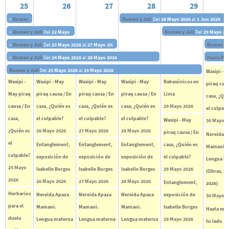
25
26
27
28
29
«
Romeo y Juli
Del
21 Mayo 2026
al
25 Mayo 2026
Romeo y Juli
Del
28 Mayo 2026
al
1 Jun 2026
«
Romeo y Juli
Del
22 Mayo 2026
al
26 Mayo 2026
Romeo y Juli
Del
29 Mayo 20
«
Romeo y Juli
Del
23 Mayo 2026
al
27 Mayo 2026
Romeo y 
«
Romeo y Juli
Del
24 Mayo 2026
al
28 Mayo 2026
Harry Pot
Romeo y Juli
Del
25 Mayo 2026
al
29 Mayo 2026
Wasipi - M
Wasipi -
Wasipi - May
Wasipi - May
Wasipi - May
Babasónicos en
piraq caus
May piraq
piraq causa / En
piraq causa / En
piraq causa / En
Lima
casa, ¿Qui
causa / En
casa, ¿Quién es
casa, ¿Quién es
casa, ¿Quién es
29 Mayo 2026
el culpabl
casa,
el culpable?
el culpable?
el culpable?
Wasipi - May
30 Mayo 2
¿Quién es
26 Mayo 2026
27 Mayo 2026
28 Mayo 2026
piraq causa / En
Nereida A
el
Entanglement,
Entanglement,
Entanglement,
casa, ¿Quién es
Mamani.
culpable?
exposición de
exposición de
exposición de
el culpable?
Lengua m
25 Mayo
Isabelle Borges
Isabelle Borges
Isabelle Borges
29 Mayo 2026
(Obras, 2
2026
26 Mayo 2026
27 Mayo 2026
28 Mayo 2026
Entanglement,
2026)
Herbarios
Nereida Apaza
Nereida Apaza
Nereida Apaza
exposición de
30 Mayo 2
para el
Mamani.
Mamani.
Mamani.
Isabelle Borges
Hasta mo
duelo
Lengua materna
Lengua materna
Lengua materna
29 Mayo 2026
tu lado