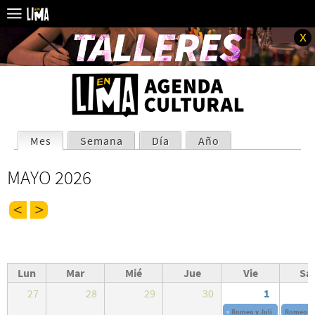
x
SOLAPAS
Mes
(solapa activa)
Semana
Día
Año
PRINCIPALES
MAYO 2026
Lun
Mar
Mié
Jue
Vie
Sá
27
28
29
30
1
«
Romeo y Juli
Del
27 Abr 20
Romeo y 