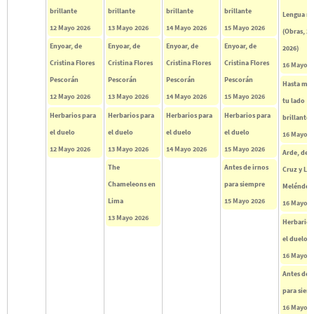
brillante
brillante
brillante
brillante
Lengua m
12 Mayo 2026
13 Mayo 2026
14 Mayo 2026
15 Mayo 2026
(Obras, 2
Enyoar, de
Enyoar, de
Enyoar, de
Enyoar, de
2026)
Cristina Flores
Cristina Flores
Cristina Flores
Cristina Flores
16 Mayo 2
Pescorán
Pescorán
Pescorán
Pescorán
Hasta mo
12 Mayo 2026
13 Mayo 2026
14 Mayo 2026
15 Mayo 2026
tu lado
Herbarios para
Herbarios para
Herbarios para
Herbarios para
brillante
el duelo
el duelo
el duelo
el duelo
16 Mayo 2
12 Mayo 2026
13 Mayo 2026
14 Mayo 2026
15 Mayo 2026
Arde, de 
The
Antes de irnos
Cruz y Luc
Chameleons en
para siempre
Meléndez
Lima
15 Mayo 2026
16 Mayo 2
13 Mayo 2026
Herbarios
el duelo
16 Mayo 2
Antes de i
para siem
16 Mayo 2