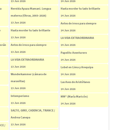
13 Jun 2026
14 Jun 2026
ua
Nereida Apaza Mamani. Lengua
Hasta morder tu lado brillante
materna (Obras, 2003–2026)
14 Jun 2026
13 Jun 2026
Antes de irnos para siempre
e
Hasta morder tu lado brillante
14 Jun 2026
13 Jun 2026
LA VIDA EXTRAORDINARIA
corán
Antes de irnos para siempre
14 Jun 2026
13 Jun 2026
Papelito Aventurero
LA VIDA EXTRAORDINARIA
14 Jun 2026
13 Jun 2026
Lobel en Lima y Arequipa
Wunderkammer (cámara de
14 Jun 2026
maravillas)
Las Aves de Aristófanes
13 Jun 2026
14 Jun 2026
Intemperismo
MM* (María Maricón)
13 Jun 2026
14 Jun 2026
SALTO, GIRO, CADENCIA, TRANCE /
Andrea Canepa
13 Jun 2026
CE /