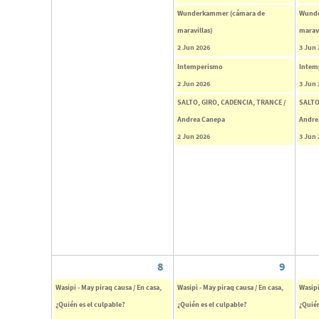
Wunderkammer (cámara de
Wunde
maravillas)
maravi
2 Jun 2026
3 Jun 
Intemperismo
Intem
2 Jun 2026
3 Jun 
SALTO, GIRO, CADENCIA, TRANCE /
SALTO
Andrea Canepa
Andre
2 Jun 2026
3 Jun 
8
9
Wasipi - May piraq causa / En casa,
Wasipi - May piraq causa / En casa,
Wasipi
¿Quién es el culpable?
¿Quién es el culpable?
¿Quién