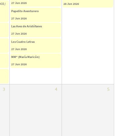
27 Jun 2026
CE /
28 Jun 2026
Papelito Aventurero
27 Jun 2026
Las Aves de Aristófanes
27 Jun 2026
Los Cuatro Letras
27 Jun 2026
MM* (María Maricón)
27 Jun 2026
3
4
5