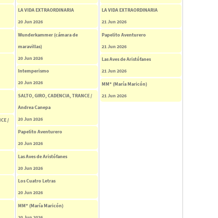
LA VIDA EXTRAORDINARIA
LA VIDA EXTRAORDINARIA
20 Jun 2026
21 Jun 2026
Wunderkammer (cámara de
Papelito Aventurero
maravillas)
21 Jun 2026
20 Jun 2026
Las Aves de Aristófanes
Intemperismo
21 Jun 2026
20 Jun 2026
MM* (María Maricón)
SALTO, GIRO, CADENCIA, TRANCE /
21 Jun 2026
Andrea Canepa
20 Jun 2026
CE /
Papelito Aventurero
20 Jun 2026
Las Aves de Aristófanes
20 Jun 2026
Los Cuatro Letras
20 Jun 2026
MM* (María Maricón)
20 Jun 2026