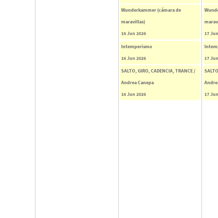
Wunderkammer (cámara de
Wunde
maravillas)
maravi
16 Jun 2026
17 Jun
Intemperismo
Intem
16 Jun 2026
17 Jun
SALTO, GIRO, CADENCIA, TRANCE /
SALTO
Andrea Canepa
Andre
16 Jun 2026
17 Jun