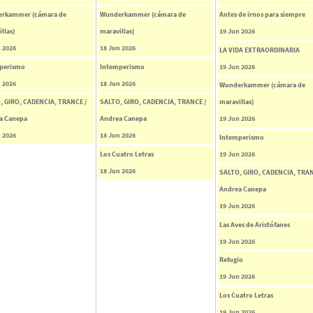
rkammer (cámara de
Wunderkammer (cámara de
Antes de irnos para siempre
llas)
maravillas)
19 Jun 2026
 2026
18 Jun 2026
LA VIDA EXTRAORDINARIA
perismo
Intemperismo
19 Jun 2026
 2026
18 Jun 2026
Wunderkammer (cámara de
, GIRO, CADENCIA, TRANCE /
SALTO, GIRO, CADENCIA, TRANCE /
maravillas)
a Canepa
Andrea Canepa
19 Jun 2026
 2026
18 Jun 2026
Intemperismo
Los Cuatro Letras
19 Jun 2026
18 Jun 2026
SALTO, GIRO, CADENCIA, TRAN
Andrea Canepa
19 Jun 2026
Las Aves de Aristófanes
19 Jun 2026
Refugio
19 Jun 2026
Los Cuatro Letras
19 Jun 2026