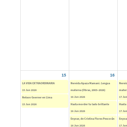
15
16
LA VIDA EXTRAORDINARIA
Nereida Apaza Mamani. Lengua
Nerei
15 Jun 2026
materna (Obras, 2003–2026)
mater
16 Jun 2026
17 Jun
Nelson Goerner en Lima
15 Jun 2026
Hasta morder tu lado brillante
Hasta 
16 Jun 2026
17 Jun
Enyoar, de Cristina Flores Pescorán
Enyoar
16 Jun 2026
17 Jun