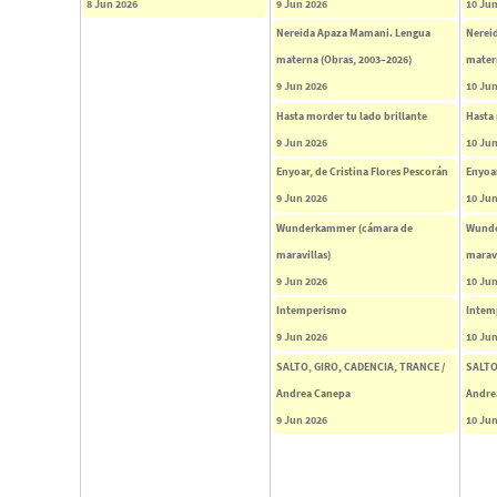
8 Jun 2026
9 Jun 2026
10 Jun
Nereida Apaza Mamani. Lengua
Nerei
materna (Obras, 2003–2026)
mater
9 Jun 2026
10 Jun
Hasta morder tu lado brillante
Hasta 
9 Jun 2026
10 Jun
Enyoar, de Cristina Flores Pescorán
Enyoar
9 Jun 2026
10 Jun
Wunderkammer (cámara de
Wunde
maravillas)
maravi
9 Jun 2026
10 Jun
Intemperismo
Intem
9 Jun 2026
10 Jun
SALTO, GIRO, CADENCIA, TRANCE /
SALTO
Andrea Canepa
Andre
9 Jun 2026
10 Jun