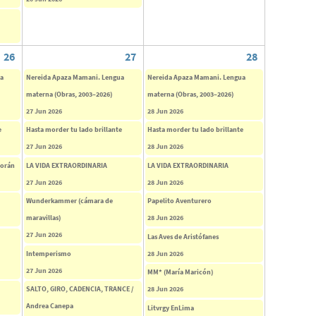
26
27
28
ua
Nereida Apaza Mamani. Lengua
Nereida Apaza Mamani. Lengua
materna (Obras, 2003–2026)
materna (Obras, 2003–2026)
27 Jun 2026
28 Jun 2026
e
Hasta morder tu lado brillante
Hasta morder tu lado brillante
27 Jun 2026
28 Jun 2026
corán
LA VIDA EXTRAORDINARIA
LA VIDA EXTRAORDINARIA
27 Jun 2026
28 Jun 2026
Wunderkammer (cámara de
Papelito Aventurero
maravillas)
28 Jun 2026
27 Jun 2026
Las Aves de Aristófanes
Intemperismo
28 Jun 2026
27 Jun 2026
MM* (María Maricón)
SALTO, GIRO, CADENCIA, TRANCE /
28 Jun 2026
Andrea Canepa
Litvrgy EnLima