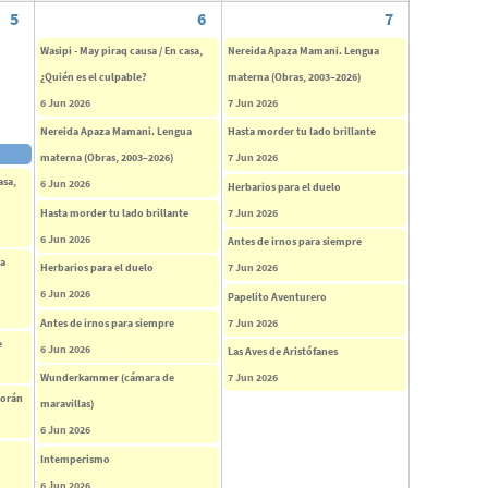
5
6
7
Wasipi - May piraq causa / En casa,
Nereida Apaza Mamani. Lengua
¿Quién es el culpable?
materna (Obras, 2003–2026)
6 Jun 2026
7 Jun 2026
Nereida Apaza Mamani. Lengua
Hasta morder tu lado brillante
materna (Obras, 2003–2026)
7 Jun 2026
asa,
6 Jun 2026
Herbarios para el duelo
Hasta morder tu lado brillante
7 Jun 2026
6 Jun 2026
Antes de irnos para siempre
ua
Herbarios para el duelo
7 Jun 2026
6 Jun 2026
Papelito Aventurero
Antes de irnos para siempre
7 Jun 2026
e
6 Jun 2026
Las Aves de Aristófanes
Wunderkammer (cámara de
7 Jun 2026
corán
maravillas)
6 Jun 2026
Intemperismo
6 Jun 2026