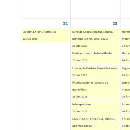
22
23
LA VIDA EXTRAORDINARIA
Nereida Apaza Mamani. Lengua
Nerei
22 Jun 2026
materna (Obras, 2003–2026)
mater
23 Jun 2026
24 Jun
Hasta morder tu lado brillante
Hasta 
23 Jun 2026
24 Jun
Enyoar, de Cristina Flores Pescorán
Enyoar
23 Jun 2026
24 Jun
Wunderkammer (cámara de
Wunde
maravillas)
maravi
23 Jun 2026
24 Jun
Intemperismo
Intem
23 Jun 2026
24 Jun
SALTO, GIRO, CADENCIA, TRANCE /
SALTO
Andrea Canepa
Andre