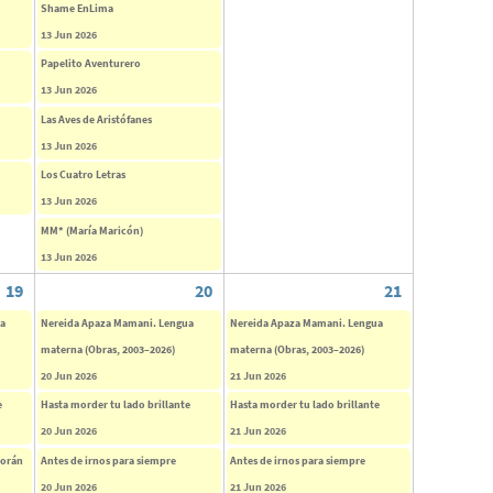
Shame EnLima
13 Jun 2026
Papelito Aventurero
13 Jun 2026
Las Aves de Aristófanes
13 Jun 2026
Los Cuatro Letras
13 Jun 2026
MM* (María Maricón)
13 Jun 2026
19
20
21
ua
Nereida Apaza Mamani. Lengua
Nereida Apaza Mamani. Lengua
materna (Obras, 2003–2026)
materna (Obras, 2003–2026)
20 Jun 2026
21 Jun 2026
e
Hasta morder tu lado brillante
Hasta morder tu lado brillante
20 Jun 2026
21 Jun 2026
corán
Antes de irnos para siempre
Antes de irnos para siempre
20 Jun 2026
21 Jun 2026