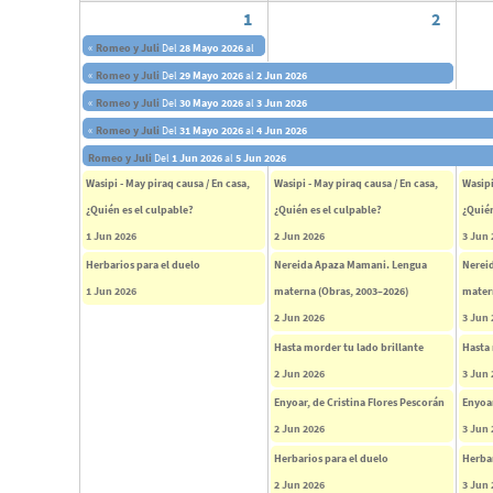
1
2
«
Romeo y Juli
Del
28 Mayo 2026
al
1 Jun 2026
«
Romeo y Juli
Del
29 Mayo 2026
al
2 Jun 2026
«
Romeo y Juli
Del
30 Mayo 2026
al
3 Jun 2026
«
Romeo y Juli
Del
31 Mayo 2026
al
4 Jun 2026
Romeo y Juli
Del
1 Jun 2026
al
5 Jun 2026
Wasipi - May piraq causa / En casa,
Wasipi - May piraq causa / En casa,
Wasipi
¿Quién es el culpable?
¿Quién es el culpable?
¿Quién
1 Jun 2026
2 Jun 2026
3 Jun 
Herbarios para el duelo
Nereida Apaza Mamani. Lengua
Nerei
1 Jun 2026
materna (Obras, 2003–2026)
mater
2 Jun 2026
3 Jun 
Hasta morder tu lado brillante
Hasta 
2 Jun 2026
3 Jun 
Enyoar, de Cristina Flores Pescorán
Enyoar
2 Jun 2026
3 Jun 
Herbarios para el duelo
Herbar
2 Jun 2026
3 Jun 