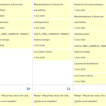
rkammer (cámara de
Wunderkammer (cámara de
Antes de irnos para siempre
llas)
maravillas)
5 Jun 2026
2026
4 Jun 2026
Wunderkammer (cámara de
perismo
Intemperismo
maravillas)
2026
4 Jun 2026
5 Jun 2026
, GIRO, CADENCIA, TRANCE /
SALTO, GIRO, CADENCIA, TRANCE /
Intemperismo
a Canepa
Andrea Canepa
5 Jun 2026
2026
4 Jun 2026
SALTO, GIRO, CADENCIA, TRAN
Los Cuatro Letras
Andrea Canepa
4 Jun 2026
5 Jun 2026
Las Aves de Aristófanes
5 Jun 2026
Los Cuatro Letras
5 Jun 2026
10
11
 - May piraq causa / En casa,
Wasipi - May piraq causa / En casa,
Wasipi - May piraq causa / En c
 es el culpable?
¿Quién es el culpable?
¿Quién es el culpable?