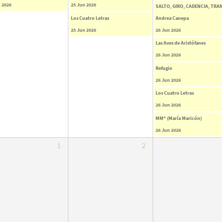
 2026
25 Jun 2026
SALTO, GIRO, CADENCIA, TRAN
Los Cuatro Letras
Andrea Canepa
25 Jun 2026
26 Jun 2026
Las Aves de Aristófanes
26 Jun 2026
Refugio
26 Jun 2026
Los Cuatro Letras
26 Jun 2026
MM* (María Maricón)
26 Jun 2026
1
2