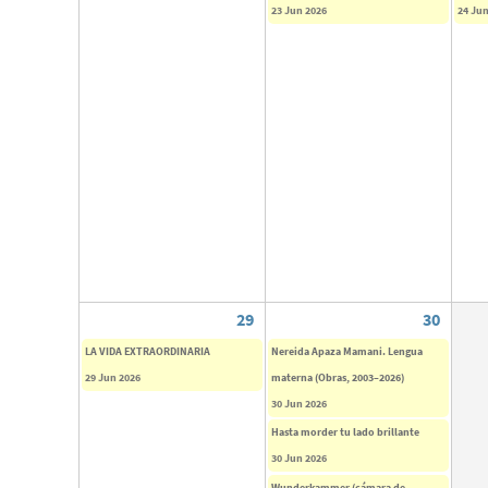
23 Jun 2026
24 Jun
29
30
LA VIDA EXTRAORDINARIA
Nereida Apaza Mamani. Lengua
29 Jun 2026
materna (Obras, 2003–2026)
30 Jun 2026
Hasta morder tu lado brillante
30 Jun 2026
Wunderkammer (cámara de