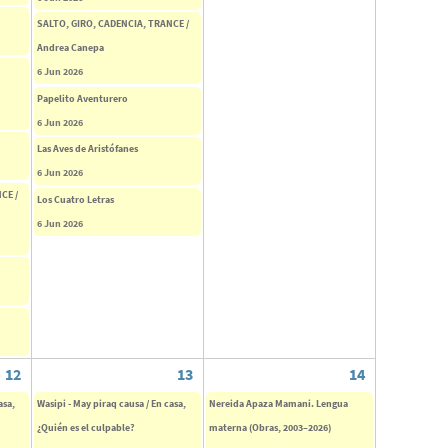
SALTO, GIRO, CADENCIA, TRANCE /
Andrea Canepa
6 Jun 2026
Papelito Aventurero
6 Jun 2026
Las Aves de Aristófanes
6 Jun 2026
CE /
Los Cuatro Letras
6 Jun 2026
12
13
14
asa,
Wasipi - May piraq causa / En casa,
Nereida Apaza Mamani. Lengua
¿Quién es el culpable?
materna (Obras, 2003–2026)