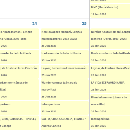
MM* (María Maricón)
19 Jun 2026
24
25
da Apaza Mamani. Lengua
Nereida Apaza Mamani. Lengua
Nereida Apaza Mamani. Leng
na (Obras, 2003–2026)
materna (Obras, 2003–2026)
materna (Obras, 2003–2026)
 2026
25 Jun 2026
26 Jun 2026
morder tu lado brillante
Hasta morder tu lado brillante
Hasta morder tu lado brillant
 2026
25 Jun 2026
26 Jun 2026
, de Cristina Flores Pescorán
Enyoar, de Cristina Flores Pescorán
Enyoar, de Cristina Flores Pes
 2026
25 Jun 2026
26 Jun 2026
rkammer (cámara de
Wunderkammer (cámara de
LA VIDA EXTRAORDINARIA
llas)
maravillas)
26 Jun 2026
 2026
25 Jun 2026
Wunderkammer (cámara de
perismo
Intemperismo
maravillas)
 2026
25 Jun 2026
26 Jun 2026
, GIRO, CADENCIA, TRANCE /
SALTO, GIRO, CADENCIA, TRANCE /
Intemperismo
a Canepa
Andrea Canepa
26 Jun 2026