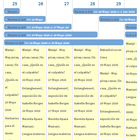
25
26
27
28
29
«
Romeo y Juli
Del
21 Mayo 2026
al
25 Mayo 2026
Romeo y Juli
Del
28 Mayo 2026
al
1 Jun 2026
«
Romeo y Juli
Del
22 Mayo 2026
al
26 Mayo 2026
Romeo y Juli
Del
29 Mayo 20
«
Romeo y Juli
Del
23 Mayo 2026
al
27 Mayo 2026
Romeo y 
«
Romeo y Juli
Del
24 Mayo 2026
al
28 Mayo 2026
Harry Pot
Romeo y Juli
Del
25 Mayo 2026
al
29 Mayo 2026
Wasipi - M
Wasipi -
Wasipi - May
Wasipi - May
Wasipi - May
Babasónicos en
piraq caus
May piraq
piraq causa / En
piraq causa / En
piraq causa / En
Lima
casa, ¿Qui
causa / En
casa, ¿Quién es
casa, ¿Quién es
casa, ¿Quién es
29 Mayo 2026
el culpabl
casa,
el culpable?
el culpable?
el culpable?
Wasipi - May
30 Mayo 2
¿Quién es
26 Mayo 2026
27 Mayo 2026
28 Mayo 2026
piraq causa / En
Nereida A
el
Entanglement,
Entanglement,
Entanglement,
casa, ¿Quién es
Mamani.
culpable?
exposición de
exposición de
exposición de
el culpable?
Lengua m
25 Mayo
Isabelle Borges
Isabelle Borges
Isabelle Borges
29 Mayo 2026
(Obras, 2
2026
26 Mayo 2026
27 Mayo 2026
28 Mayo 2026
Entanglement,
2026)
Herbarios
Nereida Apaza
Nereida Apaza
Nereida Apaza
exposición de
30 Mayo 2
para el
Mamani.
Mamani.
Mamani.
Isabelle Borges
Hasta mo
duelo
Lengua materna
Lengua materna
Lengua materna
29 Mayo 2026
tu lado