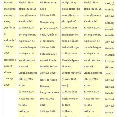
Wasipi -
Wasipi - May
Ed Sheeran en
Wasipi - May
Wasipi - May
casa, ¿Qui
May piraq
piraq causa / En
Lima
piraq causa / En
piraq causa / En
el culpabl
causa / En
casa, ¿Quién es
20 Mayo 2026
casa, ¿Quién es
casa, ¿Quién es
23 Mayo 2
casa,
el culpable?
el culpable?
el culpable?
Wasipi - May
Entangle
¿Quién es
19 Mayo 2026
21 Mayo 2026
22 Mayo 2026
piraq causa / En
exposició
el
Entanglement,
casa, ¿Quién es
Entanglement,
Entanglement,
Isabelle B
culpable?
exposición de
el culpable?
exposición de
exposición de
23 Mayo 2
18 Mayo
Isabelle Borges
20 Mayo 2026
Isabelle Borges
Isabelle Borges
Nereida A
2026
19 Mayo 2026
21 Mayo 2026
22 Mayo 2026
Entanglement,
Mamani.
Herbarios
Nereida Apaza
exposición de
Nereida Apaza
Nereida Apaza
Lengua m
para el
Mamani.
Isabelle Borges
Mamani.
Mamani.
(Obras, 2
duelo
Lengua materna
20 Mayo 2026
Lengua materna
Lengua materna
2026)
18 Mayo
(Obras, 2003–
(Obras, 2003–
(Obras, 2003–
Nereida Apaza
23 Mayo 2
2026
2026)
2026)
2026)
Mamani.
Hasta mo
19 Mayo 2026
21 Mayo 2026
22 Mayo 2026
Lengua materna
tu lado
Hasta morder
(Obras, 2003–
Hasta morder
Hasta morder
brillante
tu lado
2026)
tu lado
tu lado
23 Mayo 2
brillante
20 Mayo 2026
brillante
brillante
Arde, de 