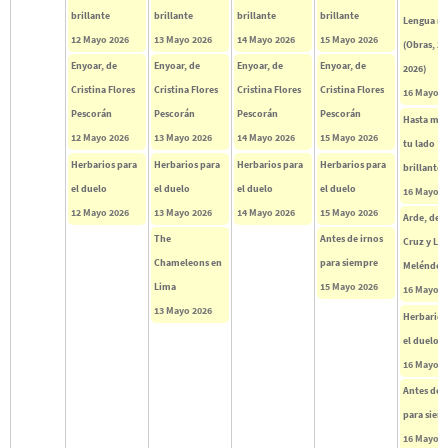
brillante
brillante
brillante
brillante
Lengua m
12 Mayo 2026
13 Mayo 2026
14 Mayo 2026
15 Mayo 2026
(Obras, 2
Enyoar, de
Enyoar, de
Enyoar, de
Enyoar, de
2026)
Cristina Flores
Cristina Flores
Cristina Flores
Cristina Flores
16 Mayo 2
Pescorán
Pescorán
Pescorán
Pescorán
Hasta mo
12 Mayo 2026
13 Mayo 2026
14 Mayo 2026
15 Mayo 2026
tu lado
Herbarios para
Herbarios para
Herbarios para
Herbarios para
brillante
el duelo
el duelo
el duelo
el duelo
16 Mayo 2
12 Mayo 2026
13 Mayo 2026
14 Mayo 2026
15 Mayo 2026
Arde, de 
The
Antes de irnos
Cruz y Luc
Chameleons en
para siempre
Meléndez
Lima
15 Mayo 2026
16 Mayo 2
13 Mayo 2026
Herbarios
el duelo
16 Mayo 2
Antes de i
para siem
16 Mayo 2