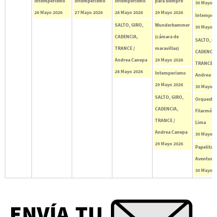
Intemperismo
Intemperismo
Intemperismo
para siempre
30 Mayo 2
26 Mayo 2026
27 Mayo 2026
28 Mayo 2026
29 Mayo 2026
Intemper
SALTO, GIRO,
Wunderkammer
30 Mayo 2
CADENCIA,
(cámara de
SALTO, GI
TRANCE /
maravillas)
CADENCIA
Andrea Canepa
29 Mayo 2026
TRANCE /
28 Mayo 2026
Intemperismo
Andrea C
29 Mayo 2026
30 Mayo 2
SALTO, GIRO,
Orquesta
CADENCIA,
Filarmóni
TRANCE /
Lima
Andrea Canepa
30 Mayo 2
29 Mayo 2026
Papelito
Aventure
30 Mayo 2