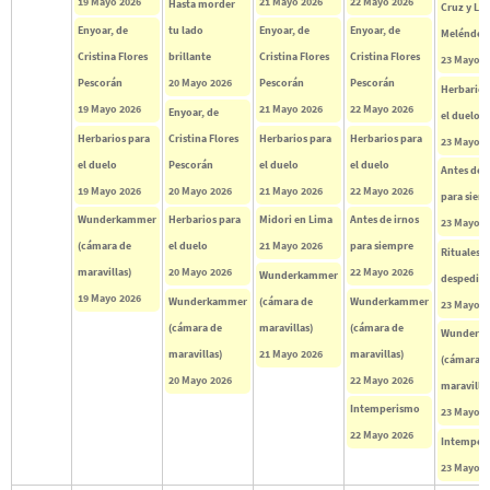
19 Mayo 2026
21 Mayo 2026
22 Mayo 2026
Hasta morder
Cruz y Luc
Enyoar, de
tu lado
Enyoar, de
Enyoar, de
Meléndez
Cristina Flores
brillante
Cristina Flores
Cristina Flores
23 Mayo 2
Pescorán
20 Mayo 2026
Pescorán
Pescorán
Herbarios
19 Mayo 2026
21 Mayo 2026
22 Mayo 2026
Enyoar, de
el duelo
Herbarios para
Cristina Flores
Herbarios para
Herbarios para
23 Mayo 2
el duelo
Pescorán
el duelo
el duelo
Antes de i
19 Mayo 2026
20 Mayo 2026
21 Mayo 2026
22 Mayo 2026
para siem
Wunderkammer
Herbarios para
Midori en Lima
Antes de irnos
23 Mayo 2
(cámara de
el duelo
21 Mayo 2026
para siempre
Rituales p
maravillas)
20 Mayo 2026
22 Mayo 2026
Wunderkammer
despedirs
19 Mayo 2026
Wunderkammer
(cámara de
Wunderkammer
23 Mayo 2
(cámara de
maravillas)
(cámara de
Wunderk
maravillas)
21 Mayo 2026
maravillas)
(cámara d
20 Mayo 2026
22 Mayo 2026
maravillas
Intemperismo
23 Mayo 2
22 Mayo 2026
Intemper
23 Mayo 2