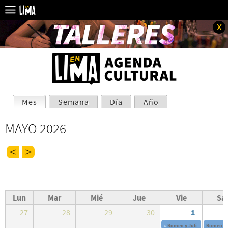
x
SOLAPAS
Mes
(solapa activa)
Semana
Día
Año
PRINCIPALES
MAYO 2026
Lun
Mar
Mié
Jue
Vie
Sá
27
28
29
30
1
«
Romeo y Juli
Del
27 Abr 20
Romeo y 