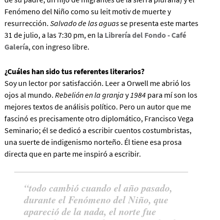
Fenómeno del Niño como su leit motiv de muerte y
resurrección.
Salvado de las aguas
se presenta este martes
31 de julio, a las 7:30 pm, en la
Librería del Fondo - Café
Galería
, con ingreso libre.
¿Cuáles han sido tus referentes literarios?
Soy un lector por satisfacción. Leer a Orwell me abrió los
ojos al mundo.
Rebelión en la granja
y
1984
para mí son los
mejores textos de análisis político. Pero un autor que me
fascinó es precisamente otro diplomático, Francisco Vega
Seminario; él se dedicó a escribir cuentos costumbristas,
una suerte de indigenismo norteño. Él tiene esa prosa
directa que en parte me inspiró a escribir.
todo cambió cuando el año pasado,
durante el Fenómeno del Niño, que
apareció de la nada, el norte fue