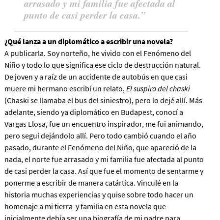
arrasado y mi familia fue afectada al
punto de casi perder la casa.
¿Qué lanza a un diplomático a escribir una novela?
A publicarla. Soy norteño, he vivido con el Fenómeno del
Niño y todo lo que significa ese ciclo de destrucción natural.
De joven y a raíz de un accidente de autobús en que casi
muere mi hermano escribí un relato,
El suspiro del chaski
(Chaski se llamaba el bus del siniestro), pero lo dejé allí. Más
adelante, siendo ya diplomático en Budapest, conocí a
Vargas Llosa, fue un encuentro inspirador, me fui animando,
pero seguí dejándolo allí. Pero
todo cambió cuando el año
pasado, durante el Fenómeno del Niño, que apareció de la
nada, el norte fue arrasado y mi familia fue afectada al punto
de casi perder la casa.
Así que fue el momento de sentarme y
ponerme a escribir de manera catártica. Vinculé en la
historia muchas experiencias y quise sobre todo hacer un
homenaje a mi tierra y familia en esta novela que
inicialmente debía ser una biografía de mi padre para