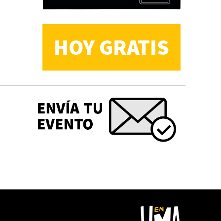
HOY GRATIS
CS, de José María Salazar
Invitadxs EnLima
Reseña: Lienzos de
Solobones
Marco Yanayaco ...