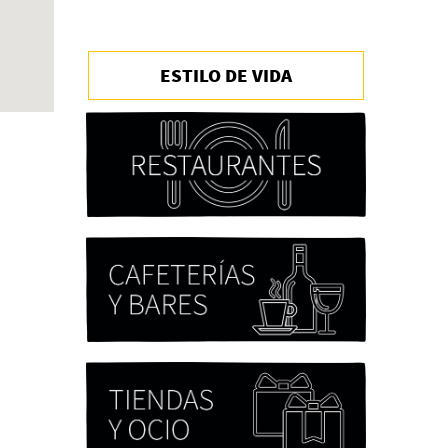
ESTILO DE VIDA
Chicas tristes de Fernanda
Tovar
Paloma Pulisci
Eva Valero Juan: "Una
mirada que construía un
universo donde lo único
verdaderamente
importante eran los amigos
y la literatura"
Martín Carrasco