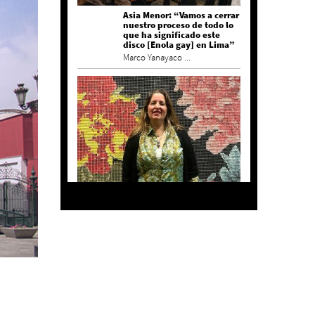
Asia Menor: “Vamos a cerrar
nuestro proceso de todo lo
que ha significado este
disco [Enola gay] en Lima”
Marco Yanayaco ...
Agustina Bazterrica: “El
primero que detesta a su
país es Milei”
Invitadxs EnLima