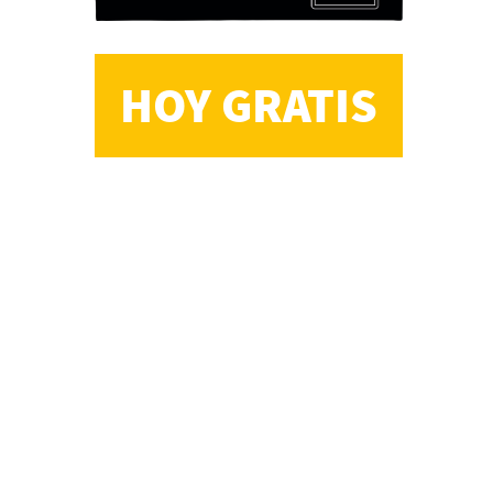
HOY GRATIS
CS, de José María Salazar
Invitadxs EnLima
Reseña: Lienzos de
Solobones
Marco Yanayaco ...