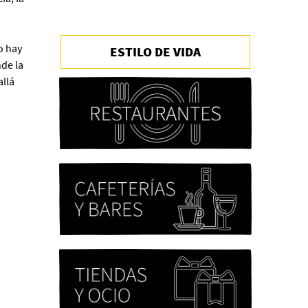
o hay
ESTILO DE VIDA
Chicas tristes de Fernanda
de la
Tovar
allá
Paloma Pulisci
Eva Valero Juan: "Una
mirada que construía un
universo donde lo único
verdaderamente
importante eran los amigos
y la literatura"
Martín Carrasco