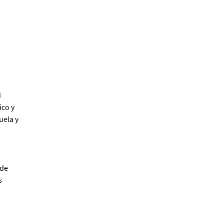
Editorial UPC llega a la FIL
Lima 2026 con seis
novedades que dialogan
con los desafíos del
d
presente
Redacción
ico y
uela y
nde
s
“Memoria, territorio, cine”:
un recorrido por las
imágenes que construyen
el Perú