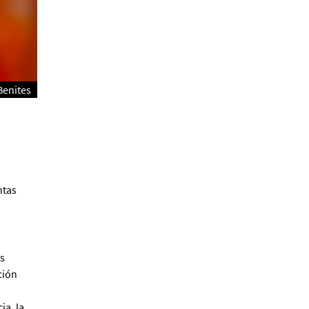
Alberto Fuguet: “La
literatura se parece más a
las bandas”
PFM
Benites
ntas
Cocaína Negra de Cristóbal
Valenzuela Berríos
Paloma Pulisci
s
ción
a, la