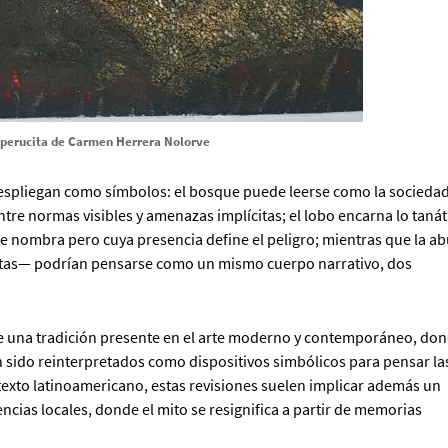
aperucita de Carmen Herrera Nolorve
despliegan como símbolos: el bosque puede leerse como la socieda
tre normas visibles y amenazas implícitas; el lobo encarna lo tanát
se nombra pero cuya presencia define el peligro; mientras que la ab
tas— podrían pensarse como un mismo cuerpo narrativo, dos
 de una tradición presente en el arte moderno y contemporáneo, do
an sido reinterpretados como dispositivos simbólicos para pensar la
ntexto latinoamericano, estas revisiones suelen implicar además un
cias locales, donde el mito se resignifica a partir de memorias