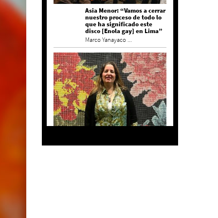
Asia Menor: “Vamos a cerrar
nuestro proceso de todo lo
que ha significado este
disco [Enola gay] en Lima”
Marco Yanayaco ...
Agustina Bazterrica: “El
primero que detesta a su
país es Milei”
Invitadxs EnLima