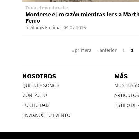
Todo el mundo cabe
Morderse el corazón mientras lees a Mart
Ferro
Invitadxs EnLima
| 04.07.2026
PÁGINAS
« primera
‹ anterior
1
2
NOSOTROS
MÁS
QUIÉNES SOMOS
MUSEOS Y 
CONTACTO
ARTÍCULO
PUBLICIDAD
ESTILO DE 
ENVÍANOS TU EVENTO