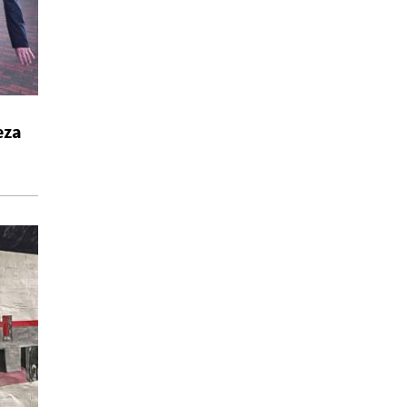
Mario Gaviria
TEATRO
Conociendo el teatro
peruano
Butaca Arte y Comunicación
ACTUALIDAD, MÚSICA, OPINIÓN,
POESÍA
eza
Crónicas del forastero
Rodrigo Ahumada
LITERATURA
Entrelíneas
Entrelíneas
ACTUALIDAD
Enlima Agenda Cultural
Redacción
LITERATURA, POESÍA
Revés del Instante
Elisa Susanibar