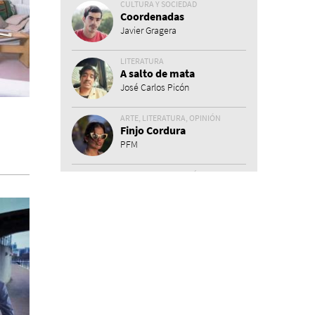
CULTURA Y SOCIEDAD
Coordenadas
Javier Gragera
LITERATURA
A salto de mata
José Carlos Picón
ARTE, LITERATURA, OPINIÓN
Finjo Cordura
PFM
ENTREVISTA, MISCELÁNEA
Apátrida
Martín Carrasco
CULTURA Y SOCIEDAD
Fundadores
P.J. Crespo
POESÍA, TEATRO
En la página de atrás