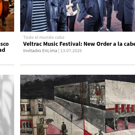
Todo el mundo cabe
isco
Veltrac Music Festival: New Order a la cab
ad
Invitadxs EnLima
| 13.07.2026