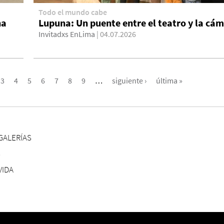
Todo el mundo cabe
ha
Lupuna: Un puente entre el teatro y la cá
Invitadxs EnLima
| 04.07.2026
3
4
5
6
7
8
9
…
siguiente ›
última »
GALERÍAS
S
VIDA