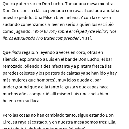
Quilca y aterrizar en Don Lucho. Tomar una mesa mientras
Don Ciro con su clásico peinado con raya al costado anotaba
nuestro pedido. Una Pilsen bien helena. Y con la cerveza
sudando comenzamos a leer en serio a quien los escribió
como jugando. “
Yo oí tu voz / sobre el césped / de vinilo”, “los
libros estudiando / no trates comprender
”. Y así.
Qué
lindo
regalo. Y leyendo a veces en coro, otras en
silencio, explorando a Luis en el bar de Don Lucho, el bar
remozado, oliendo a desinfectante y a pintura fresca (las
paredes celestes y los posters de calatas ya se han ido y hay
más mujeres que hombres), muy lejos queda el bar
underground que a ella tanto le gusta y que capaz hace
muchos años compartió allí mismo Luis una chela bien
helena con su flaca.
Pero las cosas no han cambiado tanto, sigue estando Don
Ciro, su raya al costado, y en nuestra mesa somos tres: Ella,
yo y Luis. Y Luis habla más que yo (alucina).