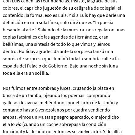
Con Luis caben las redundancias, insisto, la gracia de sus
colores, el capricho juguetón de su caligrafía de colegial, el
contenido, la forma, eso es Luis.
Y si a Luis hay que darle una
definición en una sola línea, solo diré que es “la poesía
besando al arte”.
Saliendo de la muestra, nos regalaron unas
copias facsímiles de las agendas de Hernández, eran
bellísimas, una síntesis de todo lo que vimos y leímos
dentro. Holliday agradecida ante la sorpresa lanzó una
sonrisa de sorpresa que iluminó toda la sombría calle a la
espalda del Palacio de Gobierno. Bajo una noche sin luna
toda ella era un sol lila.
Nos fuimos entre sombras y luces, cruzando la plaza en
busca de un tambo, ojeando los poemas, comprando
galletas de avena, metiéndonos por el Jirón de la Unión y
contando hasta 6 venezolanos por cuadra vendiendo
arepas. Vimos un Mustang negro aparcado, o mejor dicho
ella lo
vio
(cuando un coche sobrepasa la condición
funcional y la de adorno entonces se vuelve arte). Y de allí a