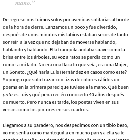
mano.
De regreso nos fuimos solos por avenidas solitarias al borde
de la hora de cierre. Lanzamos un poco y fue divertido,
después de unos minutos mis labios estaban secos de tanto
sonreír a la vez que no dejaban de moverse hablando,
hablando y hablando. Ella tranquila andaba suave como la
brisa entre los árboles, su voz a ratos se perdía como un
rumor a mi lado. No era una flaca lo que veía, era una Mujer,
un Soneto. ¿Qué haría Luis Hernández en casos como este?
Supongo que solo trazar con tizas de colores cálidos un
poema en la primera pared que tuviese a la mano.
Qué buen
pata
es Luis y qué pena recién conocerlo 40 años después
de muerto. Pero nunca es tarde, los poetas viven en sus
versos como los pintores en sus cuadros.
Llegamos a su paradero, nos despedimos con un tibio beso,
yo me sentía como mantequilla en mucho pan y a ella ya le
ganaba el sueño. Me despedí de su cabello suelto, sus lentes