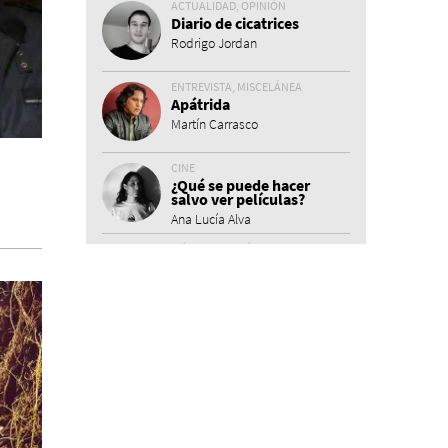
ACTUALIDAD, OPINIÓN
Diario de cicatrices
Rodrigo Jordan
ENTREVISTA, MISCELÁNEA
Apátrida
Martín Carrasco
CINE
¿Qué se puede hacer
salvo ver películas?
Ana Lucía Alva
MÚSICA, OPINIÓN
La Sonora Independencia
María José Montoya
TEATRO
Conociendo el teatro
peruano
Butaca Arte y Comunicación
ACTUALIDAD
Enlima Agenda Cultural