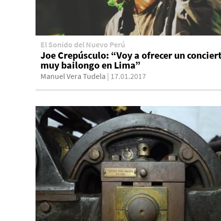
El Sonido del Nuevo Perú
Joe Crepúsculo: “Voy a ofrecer un concier
muy bailongo en Lima”
Manuel Vera Tudela
| 17.01.2017