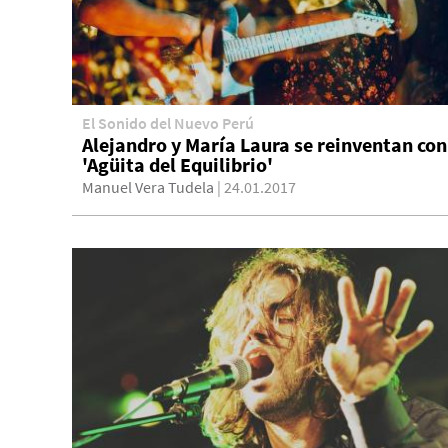
El Sonido del Nuevo Perú
Alejandro y María Laura se reinventan con
'Agüita del Equilibrio'
Manuel Vera Tudela
| 24.01.2017