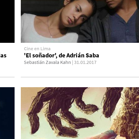
Cine en Lima
das
'El soñador', de Adrián Saba
Sebastián Zavala Kahn
| 31.01.2017