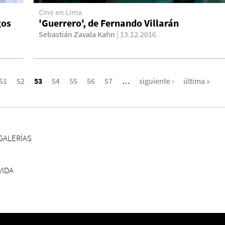
Cine en Lima
gos
'Guerrero', de Fernando Villarán
Sebastián Zavala Kahn
| 13.12.2016
51
52
53
54
55
56
57
…
siguiente ›
última »
GALERÍAS
S
VIDA