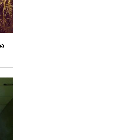
Redacción
LITERATURA
A salto de mata
José Carlos Picón
POESÍA, TEATRO
En la página de atrás
na
Mario Gaviria
ARTE, CULTURA Y SOCIEDAD,
OPINIÓN
Maricografias
Fabs Reyna
ACTUALIDAD, CULTURA Y
SOCIEDAD
Mesa de noche
Ysabella Semiramis
ACTUALIDAD, MÚSICA, OPINIÓN,
POESÍA
Crónicas del forastero
Rodrigo Ahumada