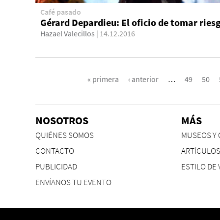
Café pasado
Gérard Depardieu: El oficio de tomar ries
Hazael Valecillos
| 14.12.2016
PÁGINAS
« primera
‹ anterior
…
49
50
NOSOTROS
MÁS
QUIÉNES SOMOS
MUSEOS Y 
CONTACTO
ARTÍCULO
PUBLICIDAD
ESTILO DE 
ENVÍANOS TU EVENTO