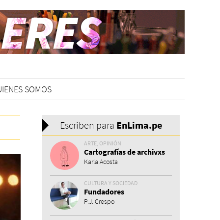
UIENES SOMOS
Escriben para
En
Lima.pe
ARTE, OPINIÓN
Cartografías de archivxs
Karla Acosta
CULTURA Y SOCIEDAD
Fundadores
P.J. Crespo