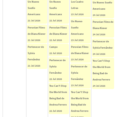
Un Nuevo
Un Nuevo
Los Cuatro
Un Nuevo Sueño
Sueño
Sueño
Letras
Americanx
Americanx
Americanx
23 Jul 2026
24 Jul 2026
21 Jul 2026
22 Jul 2026
Un Nuevo
Peruvian Films de
Peruvian Films
Peruvian Films
Sueño
Diana Kisner
de Diana Kisner
de Diana Kisner
Americanx
24 Jul 2026
21 Jul 2026
22 Jul 2026
23 Jul 2026
Pertenecer de
Pertenecer de
Campo
Peruvian Films
Sylvia Fernández
Sylvia
22 Jul 2026
de Diana Kisner
24 Jul 2026
Fernández
23 Jul 2026
Pertenecer de
You Can't Stop
21 Jul 2026
Sylvia
Pertenecer de
the World from
Fernández
Sylvia
Being Bad de
22 Jul 2026
Fernández
Andrea Ferrero
23 Jul 2026
You Can't Stop
24 Jul 2026
the World from
You Can't Stop
Being Bad de
the World from
Andrea Ferrero
Being Bad de
22 Jul 2026
Andrea Ferrero