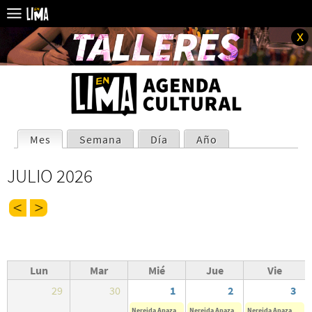
x
SOLAPAS
Mes
(solapa activa)
Semana
Día
Año
PRINCIPALES
JULIO 2026
Lun
Mar
Mié
Jue
Vie
29
30
1
2
3
Nereida Apaza
Nereida Apaza
Nereida Apaza