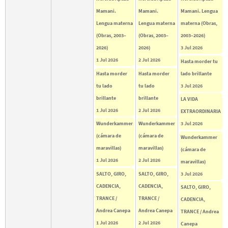
Mamani.
Mamani.
Mamani. Lengua
Lengua materna
Lengua materna
materna (Obras,
(Obras, 2003–
(Obras, 2003–
2003–2026)
2026)
2026)
3 Jul 2026
1 Jul 2026
2 Jul 2026
Hasta morder tu
Hasta morder
Hasta morder
lado brillante
tu lado
tu lado
3 Jul 2026
brillante
brillante
LA VIDA
1 Jul 2026
2 Jul 2026
EXTRAORDINARIA
Wunderkammer
Wunderkammer
3 Jul 2026
(cámara de
(cámara de
Wunderkammer
maravillas)
maravillas)
(cámara de
1 Jul 2026
2 Jul 2026
maravillas)
SALTO, GIRO,
SALTO, GIRO,
3 Jul 2026
CADENCIA,
CADENCIA,
SALTO, GIRO,
TRANCE /
TRANCE /
CADENCIA,
Andrea Canepa
Andrea Canepa
TRANCE / Andrea
1 Jul 2026
2 Jul 2026
Canepa