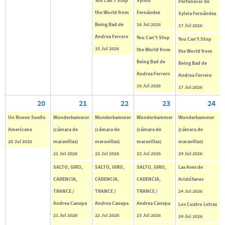
You Can't Stop
Sylvia
Pertenecer de
the World from
Fernández
Sylvia Fernández
Being Bad de
16 Jul 2026
17 Jul 2026
Andrea Ferrero
You Can't Stop
You Can't Stop
15 Jul 2026
the World from
the World from
Being Bad de
Being Bad de
Andrea Ferrero
Andrea Ferrero
16 Jul 2026
17 Jul 2026
20
21
22
23
24
Un Nuevo Sueño
Wunderkammer
Wunderkammer
Wunderkammer
Wunderkammer
Americanx
(cámara de
(cámara de
(cámara de
(cámara de
20 Jul 2026
maravillas)
maravillas)
maravillas)
maravillas)
21 Jul 2026
22 Jul 2026
23 Jul 2026
24 Jul 2026
SALTO, GIRO,
SALTO, GIRO,
SALTO, GIRO,
Las Aves de
CADENCIA,
CADENCIA,
CADENCIA,
Aristófanes
TRANCE /
TRANCE /
TRANCE /
24 Jul 2026
Andrea Canepa
Andrea Canepa
Andrea Canepa
Los Cuatro Letras
21 Jul 2026
22 Jul 2026
23 Jul 2026
24 Jul 2026