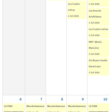
Los Cuatro
3 Jul 2026
Letras
Las Aves de
2 Jul 2026
Aristófanes
3 Jul 2026
Los Cuatro Letras
3 Jul 2026
MM* (María
Maricón)
3 Jul 2026
Un Nuevo Sueño
Americanx
3 Jul 2026
6
7
8
9
10
LA VIDA
Wunderkammer
Wunderkammer
Wunderkammer
LA VIDA