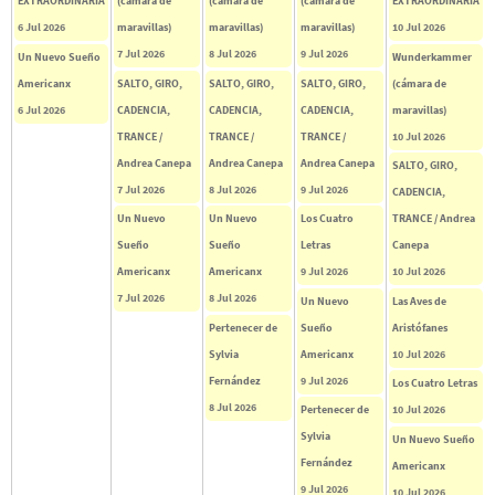
EXTRAORDINARIA
(cámara de
(cámara de
(cámara de
EXTRAORDINARIA
6 Jul 2026
maravillas)
maravillas)
maravillas)
10 Jul 2026
7 Jul 2026
8 Jul 2026
9 Jul 2026
Un Nuevo Sueño
Wunderkammer
Americanx
SALTO, GIRO,
SALTO, GIRO,
SALTO, GIRO,
(cámara de
6 Jul 2026
CADENCIA,
CADENCIA,
CADENCIA,
maravillas)
TRANCE /
TRANCE /
TRANCE /
10 Jul 2026
Andrea Canepa
Andrea Canepa
Andrea Canepa
SALTO, GIRO,
7 Jul 2026
8 Jul 2026
9 Jul 2026
CADENCIA,
Un Nuevo
Un Nuevo
Los Cuatro
TRANCE / Andrea
Sueño
Sueño
Letras
Canepa
Americanx
Americanx
9 Jul 2026
10 Jul 2026
7 Jul 2026
8 Jul 2026
Un Nuevo
Las Aves de
Pertenecer de
Sueño
Aristófanes
Sylvia
Americanx
10 Jul 2026
Fernández
9 Jul 2026
Los Cuatro Letras
8 Jul 2026
Pertenecer de
10 Jul 2026
Sylvia
Un Nuevo Sueño
Fernández
Americanx
9 Jul 2026
10 Jul 2026