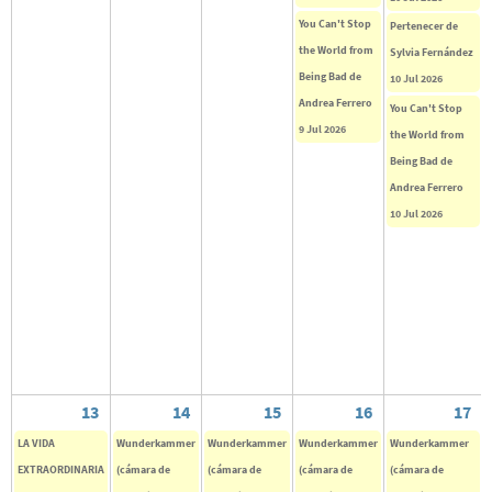
You Can't Stop
Pertenecer de
the World from
Sylvia Fernández
Being Bad de
10 Jul 2026
Andrea Ferrero
You Can't Stop
9 Jul 2026
the World from
Being Bad de
Andrea Ferrero
10 Jul 2026
13
14
15
16
17
LA VIDA
Wunderkammer
Wunderkammer
Wunderkammer
Wunderkammer
EXTRAORDINARIA
(cámara de
(cámara de
(cámara de
(cámara de