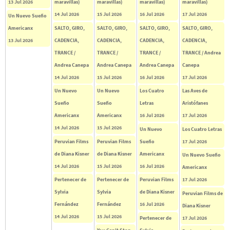
13 Jul 2026
maravillas)
maravillas)
maravillas)
maravillas)
14 Jul 2026
15 Jul 2026
16 Jul 2026
17 Jul 2026
Un Nuevo Sueño
Americanx
SALTO, GIRO,
SALTO, GIRO,
SALTO, GIRO,
SALTO, GIRO,
13 Jul 2026
CADENCIA,
CADENCIA,
CADENCIA,
CADENCIA,
TRANCE /
TRANCE /
TRANCE /
TRANCE / Andrea
Andrea Canepa
Andrea Canepa
Andrea Canepa
Canepa
14 Jul 2026
15 Jul 2026
16 Jul 2026
17 Jul 2026
Un Nuevo
Un Nuevo
Los Cuatro
Las Aves de
Sueño
Sueño
Letras
Aristófanes
Americanx
Americanx
16 Jul 2026
17 Jul 2026
14 Jul 2026
15 Jul 2026
Un Nuevo
Los Cuatro Letras
Peruvian Films
Peruvian Films
Sueño
17 Jul 2026
de Diana Kisner
de Diana Kisner
Americanx
Un Nuevo Sueño
14 Jul 2026
15 Jul 2026
16 Jul 2026
Americanx
Pertenecer de
Pertenecer de
Peruvian Films
17 Jul 2026
Sylvia
Sylvia
de Diana Kisner
Peruvian Films de
Fernández
Fernández
16 Jul 2026
Diana Kisner
14 Jul 2026
15 Jul 2026
Pertenecer de
17 Jul 2026