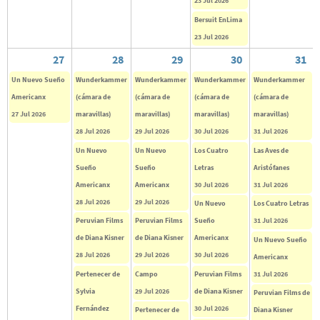
23 Jul 2026
Bersuit EnLima
23 Jul 2026
27
28
29
30
31
Un Nuevo Sueño
Wunderkammer
Wunderkammer
Wunderkammer
Wunderkammer
Americanx
(cámara de
(cámara de
(cámara de
(cámara de
27 Jul 2026
maravillas)
maravillas)
maravillas)
maravillas)
28 Jul 2026
29 Jul 2026
30 Jul 2026
31 Jul 2026
Un Nuevo
Un Nuevo
Los Cuatro
Las Aves de
Sueño
Sueño
Letras
Aristófanes
Americanx
Americanx
30 Jul 2026
31 Jul 2026
28 Jul 2026
29 Jul 2026
Un Nuevo
Los Cuatro Letras
Peruvian Films
Peruvian Films
Sueño
31 Jul 2026
de Diana Kisner
de Diana Kisner
Americanx
Un Nuevo Sueño
28 Jul 2026
29 Jul 2026
30 Jul 2026
Americanx
Pertenecer de
Campo
Peruvian Films
31 Jul 2026
Sylvia
29 Jul 2026
de Diana Kisner
Peruvian Films de
Fernández
30 Jul 2026
Pertenecer de
Diana Kisner