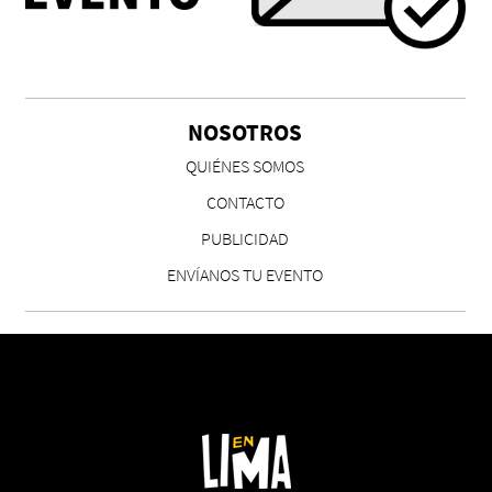
Chicas tristes de Fernanda Tovar
Paloma Pulisci
NOSOTROS
QUIÉNES SOMOS
CONTACTO
PUBLICIDAD
ENVÍANOS TU EVENTO
Eva Valero Juan: "Una mirada que construía un
universo donde lo único verdaderamente
importante eran los amigos y la literatura"
Martín Carrasco