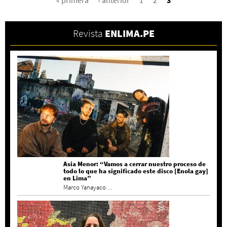
PÁGINAS
« primera
‹ anterior
1
2
3
Revista
ENLIMA.PE
Asia Menor: “Vamos a cerrar nuestro proceso de
todo lo que ha significado este disco [Enola gay]
en Lima”
Marco Yanayaco ...