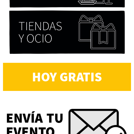
PFM
HOY GRATIS
Cocaína Negra de Cristóbal Valenzuela Berríos
Paloma Pulisci