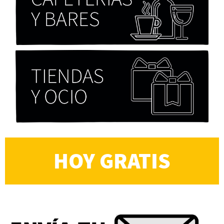
Alberto Fuguet: “La literatura se parece más a
las bandas”
PFM
HOY GRATIS
Cocaína Negra de Cristóbal Valenzuela Berríos
Paloma Pulisci