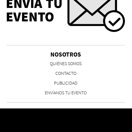
Chicas tristes de Fernanda Tovar
Paloma Pulisci
NOSOTROS
QUIÉNES SOMOS
CONTACTO
PUBLICIDAD
ENVÍANOS TU EVENTO
Eva Valero Juan: "Una mirada que construía un
universo donde lo único verdaderamente
importante eran los amigos y la literatura"
Martín Carrasco