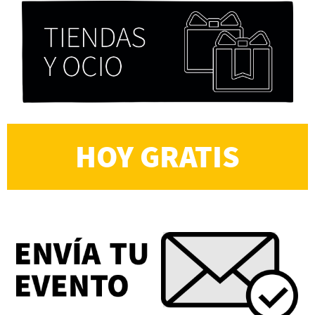
HOY GRATIS
Alberto Fuguet: “La literatura se parece más a
las bandas”
PFM