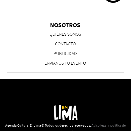
Cocaína Negra de Cristóbal Valenzuela Berríos
Paloma Pulisci
NOSOTROS
QUIÉNES SOMOS
CONTACTO
PUBLICIDAD
ENVÍANOS TU EVENTO
Chicas tristes de Fernanda Tovar
Paloma Pulisci
Agenda Cultural EnLima © Todos los derechos reservados.
Aviso legal y política de