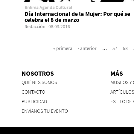
Enlima Agenda Cultural
Día Internacional de la Mujer: Por qué se
celebra el 8 de marzo
Redacción
| 08.03.2016
PÁGINAS
« primera
‹ anterior
…
57
58
NOSOTROS
MÁS
QUIÉNES SOMOS
MUSEOS Y 
CONTACTO
ARTÍCULO
PUBLICIDAD
ESTILO DE 
ENVÍANOS TU EVENTO