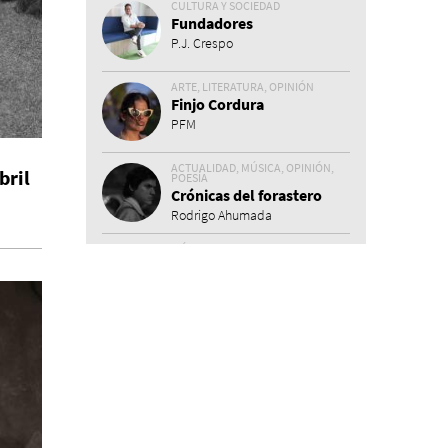
CULTURA Y SOCIEDAD
Fundadores
P.J. Crespo
ARTE, LITERATURA, OPINIÓN
Finjo Cordura
PFM
ACTUALIDAD, MÚSICA, OPINIÓN,
bril
POESÍA
Crónicas del forastero
Rodrigo Ahumada
MÚSICA
El infierno musical
Marco Yanayaco Evangelista
ACTUALIDAD, CULTURA Y
SOCIEDAD
Mesa de noche
Ysabella Semiramis
CINE
¿Qué se puede hacer
salvo ver películas?