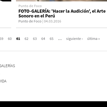
Punto de Foco
FOTO-GALERÍA: 'Hacer la Audición', el Arte
Sonoro en el Perú
Punto de Foco
| 04.03.2016
59
60
61
62
63
64
65
…
siguiente ›
última »
GALERÍAS
S
VIDA