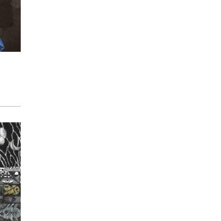
Ana Lucía Alva
ENTREVISTA, MISCELÁNEA
Apátrida
Martín Carrasco
CINE, OPINIÓN
Cinema Desliz
Paloma Pulisci
ACTUALIDAD, OPINIÓN
Todo el mundo cabe
Invitadxs EnLima
POESÍA, TEATRO
En la página de atrás
Mario Gaviria
TEATRO
Conociendo el teatro
peruano
Butaca Arte y Comunicación