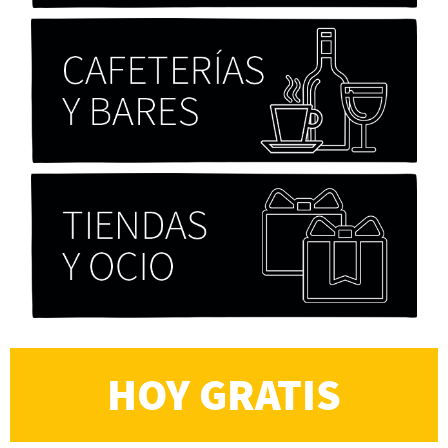
Alberto Fuguet: “La literatura se parece más a
las bandas”
PFM
HOY GRATIS
Cocaína Negra de Cristóbal Valenzuela Berríos
Paloma Pulisci