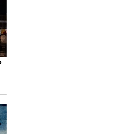
ACTUALIDAD, MÚSICA, OPINIÓN,
POESÍA
Crónicas del forastero
Rodrigo Ahumada
ACTUALIDAD, OPINIÓN
Todo el mundo cabe
Invitadxs EnLima
LITERATURA
Entrelíneas
Entrelíneas
o
MÚSICA, OPINIÓN
La Sonora Independencia
María José Montoya
CINE
¿Qué se puede hacer
salvo ver películas?
Ana Lucía Alva
POESÍA, TEATRO
En la página de atrás
Mario Gaviria