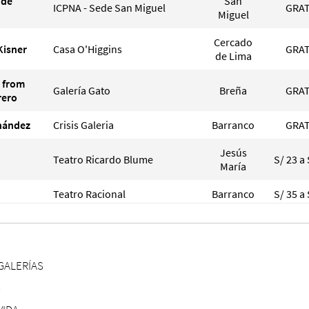
 de
San
ICPNA - Sede San Miguel
GRAT
Miguel
Cercado
Kisner
Casa O'Higgins
GRAT
de Lima
d from
Galería Gato
Breña
GRAT
rero
rnández
Crisis Galeria
Barranco
GRAT
Jesús
Teatro Ricardo Blume
S/ 23 a 
María
Teatro Racional
Barranco
S/ 35 a 
AAA Asociación de Artistas
Cercado
 Herrera
S/ 
Aficionados
de Lima
GALERÍAS
S