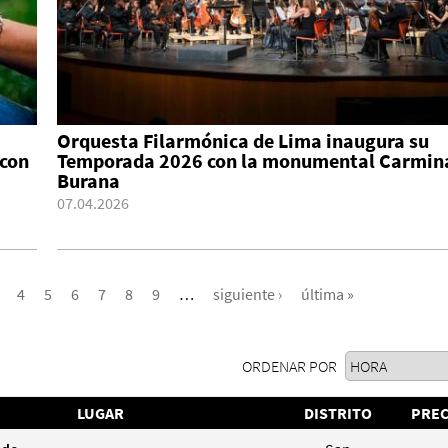
Orquesta Filarmónica de Lima inaugura su
 con
Temporada 2026 con la monumental Carmin
Burana
07.04.2026
4
5
6
7
8
9
…
siguiente ›
última »
ORDENAR POR
LUGAR
DISTRITO
PREC