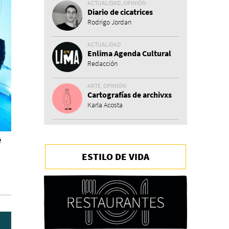
ACTUALIDAD, OPINIÓN
Diario de cicatrices
Rodrigo Jordan
ACTUALIDAD
Enlima Agenda Cultural
Redacción
ARTE, OPINIÓN
Cartografías de archivxs
Karla Acosta
CULTURA Y SOCIEDAD
Coordenadas
e
Javier Gragera
ESTILO DE VIDA
LITERATURA, POESÍA
Revés del Instante
Elisa Susanibar
ACTUALIDAD, CULTURA Y
SOCIEDAD
Mesa de noche