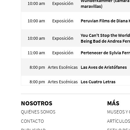
Wunderkammer (cámara
10:00 am
Exposición
maravillas)
10:00 am
Exposición
Peruvian Films de Diana 
You Can't Stop the Worl
10:00 am
Exposición
Being Bad de Andrea Fer
11:00 am
Exposición
Pertenecer de Sylvia Fe
8:00 pm
Artes Escénicas
Las Aves de Aristófanes
8:00 pm
Artes Escénicas
Los Cuatro Letras
8:00 pm
Artes Escénicas
Ipacankure de Césa Vega
NOSOTROS
MÁS
QUIÉNES SOMOS
MUSEOS Y 
CONTACTO
ARTÍCULO