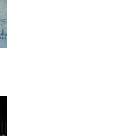
CULTURA Y SOCIEDAD
Fundadores
P.J. Crespo
ENTREVISTA, MISCELÁNEA
Apátrida
Martín Carrasco