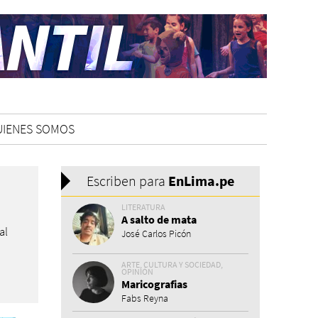
UIENES SOMOS
Escriben para
En
Lima.pe
LITERATURA
A salto de mata
al
José Carlos Picón
ARTE, CULTURA Y SOCIEDAD,
OPINIÓN
Maricografias
Fabs Reyna